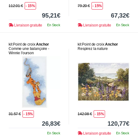
112.01 €
- 15%
79.20 €
- 15%
95,21€
67,32€
Livraison gratuite
En Stock
Livraison gratuite
En Stock
kit Point de croix
Anchor
kit Point de croix
Anchor
Comme une balançoire -
Respirez la nature
Winnie l'ourson
31.57 €
- 15%
142.08 €
- 15%
26,83€
120,77€
En Stock
Livraison gratuite
En Stock