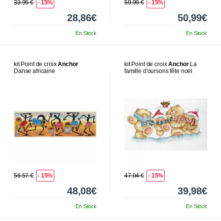
33.95 €
- 15%
59.99 €
- 15%
28,86€
50,99€
En Stock
En Stock
kit Point de croix
Anchor
kit Point de croix
Anchor
La
Danse africaine
famille d'oursons fête noël
56.57 €
- 15%
47.04 €
- 15%
48,08€
39,98€
En Stock
En Stock