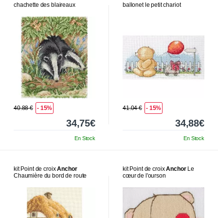
chachette des blaireaux
ballonet le petit chariot
40.88 €
- 15%
41.04 €
- 15%
34,75€
34,88€
En Stock
En Stock
kit Point de croix
Anchor
kit Point de croix
Anchor
Le
Chaumière du bord de route
cœur de l'ourson