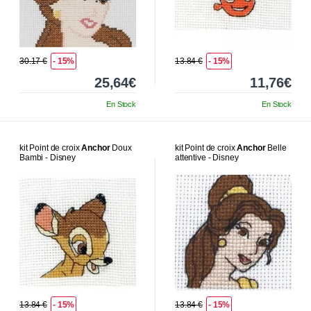
30.17 €
- 15%
13.84 €
- 15%
25,64€
11,76€
En Stock
En Stock
kit Point de croix
Anchor
Doux
kit Point de croix
Anchor
Belle
Bambi - Disney
attentive - Disney
13.84 €
- 15%
13.84 €
- 15%