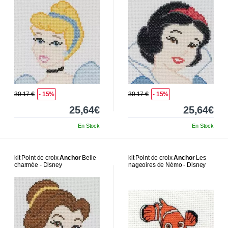
30.17 €
- 15%
30.17 €
- 15%
25,64€
25,64€
En Stock
En Stock
kit Point de croix
Anchor
Belle
kit Point de croix
Anchor
Les
charmée - Disney
nageoires de Némo - Disney