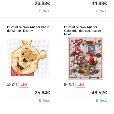
26,83€
44,88€
En Stock
En Stock
kit Point de croix
Anchor
Photo
kit Point de croix
Anchor
de Winnie - Disney
Calendrier des cadeaux de
Noël
30.17 €
- 15%
54.73 €
- 15%
25,64€
46,52€
En Stock
En Stock