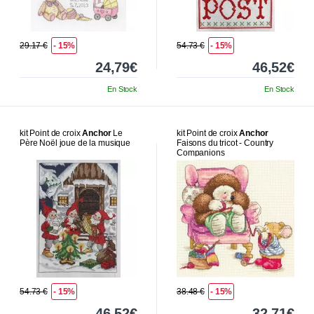
29.17 €
- 15%
54.73 €
- 15%
24,79€
46,52€
En Stock
En Stock
kit Point de croix
Anchor
Le
kit Point de croix
Anchor
Père Noël joue de la musique
Faisons du tricot - Country
Companions
54.73 €
- 15%
38.48 €
- 15%
46,52€
32,71€