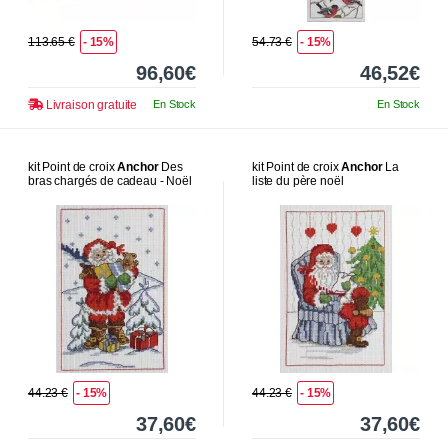
113.65 €
- 15%
54.73 €
- 15%
96,60€
46,52€
Livraison gratuite
En Stock
En Stock
kit Point de croix
Anchor
Des
kit Point de croix
Anchor
La
bras chargés de cadeau - Noël
liste du père noël
44.23 €
- 15%
44.23 €
- 15%
37,60€
37,60€