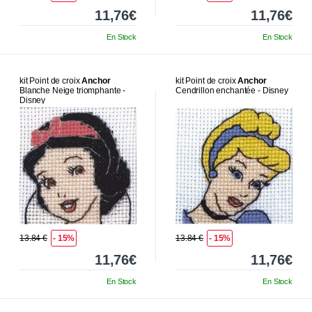
11,76€
11,76€
En Stock
En Stock
kit Point de croix
Anchor
kit Point de croix
Anchor
Blanche Neige triomphante -
Cendrillon enchantée - Disney
Disney
13.84 €
- 15%
13.84 €
- 15%
11,76€
11,76€
En Stock
En Stock