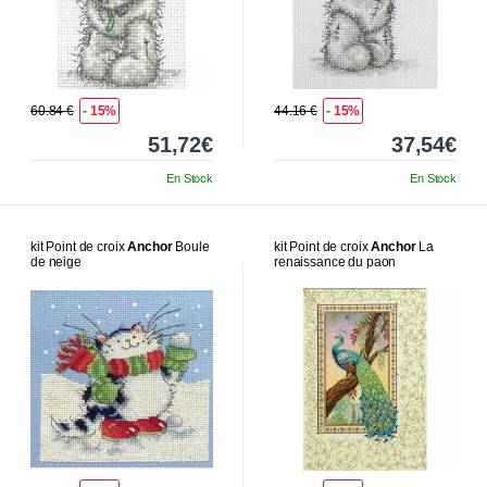
60.84 €
- 15%
44.16 €
- 15%
51,72€
37,54€
En Stock
En Stock
kit Point de croix
Anchor
Boule
kit Point de croix
Anchor
La
de neige
renaissance du paon