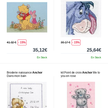
41.32 €
- 15%
30.17 €
- 15%
35,12€
25,64€
En Stock
En Stock
Broderie naissance
Anchor
kit Point de croix
Anchor
Me to
Dans mon bain
you en rose