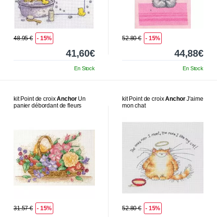
48.95 €
- 15%
52.80 €
- 15%
41,60€
44,88€
En Stock
En Stock
kit Point de croix
Anchor
Un
kit Point de croix
Anchor
J'aime
panier débordant de fleurs
mon chat
31.57 €
- 15%
52.80 €
- 15%