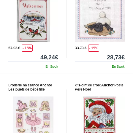
57.92 €
- 15%
33.79 €
- 15%
49,24€
28,73€
En Stock
En Stock
Broderie naissance
Anchor
kit Point de croix
Anchor
Poste
Les jouets de bébé fille
Père Noël