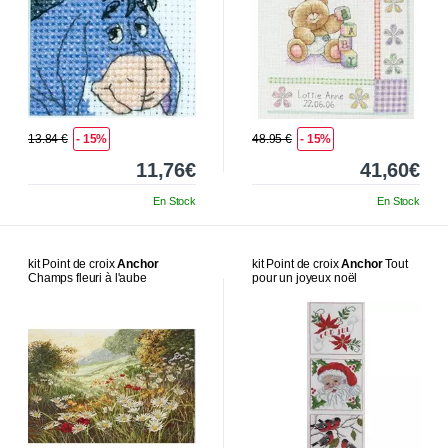
13.84 €
- 15%
48.95 €
- 15%
11,76€
41,60€
En Stock
En Stock
kit Point de croix
Anchor
kit Point de croix
Anchor
Tout
Champs fleuri à l'aube
pour un joyeux noël