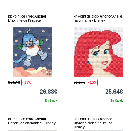
kit Point de croix
Anchor
kit Point de croix
Anchor
Arielle
L'homme de l'espace
rayonnante - Disney
31.57 €
- 15%
30.17 €
- 15%
26,83€
25,64€
En Stock
En Stock
kit Point de croix
Anchor
kit Point de croix
Anchor
Cendrillon enchantée - Disney
Blanche Neige heureuse -
Disney