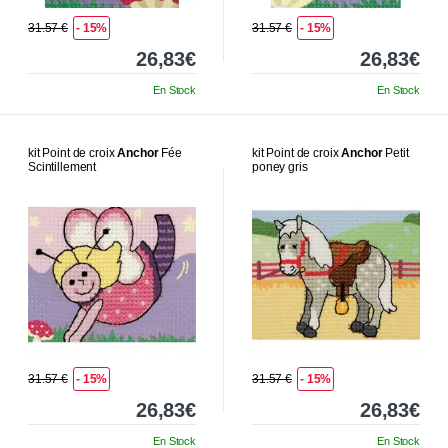
31.57 €
- 15%
31.57 €
- 15%
26,83€
26,83€
En Stock
En Stock
kit Point de croix
Anchor
Fée
kit Point de croix
Anchor
Petit
Scintillement
poney gris
31.57 €
- 15%
31.57 €
- 15%
26,83€
26,83€
En Stock
En Stock