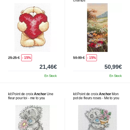
champs
25.25 €
- 15%
59.99 €
- 15%
21,46€
50,99€
En Stock
En Stock
kit Point de croix
Anchor
Une
kit Point de croix
Anchor
Mon
fleur pour toi - me to you
pot de fleurs roses - Me to you