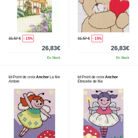
31.57 €
- 15%
31.57 €
- 15%
26,83€
26,83€
En Stock
En Stock
kit Point de croix
Anchor
La fée
kit Point de croix
Anchor
Ambre
Étincelle de fée