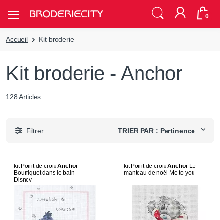
0
Accueil
Kit broderie
Kit broderie - Anchor
128 Articles
Filtrer
TRIER PAR : Pertinence
kit Point de croix
Anchor
kit Point de croix
Anchor
Le
Bourriquet dans le bain -
manteau de noël Me to you
Disney