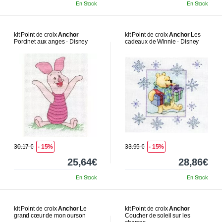
En Stock
En Stock
kit Point de croix
Anchor
kit Point de croix
Anchor
Les
Porcinet aux anges - Disney
cadeaux de Winnie - Disney
30.17 €
- 15%
33.95 €
- 15%
25,64€
28,86€
En Stock
En Stock
kit Point de croix
Anchor
Le
kit Point de croix
Anchor
grand cœur de mon ourson
Coucher de soleil sur les