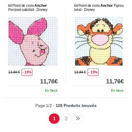
kit Point de croix
Anchor
kit Point de croix
Anchor
Tigrou
Porcinet satisfait - Disney
béat - Disney
13.84 €
- 15%
13.84 €
- 15%
11,76€
11,76€
En Stock
En Stock
Page 1/2 -
128 Produits trouvés
1
2