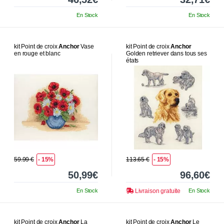
En Stock
En Stock
kit Point de croix
Anchor
Vase
kit Point de croix
Anchor
en rouge et blanc
Golden retriever dans tous ses
états
59.99 €
- 15%
113.65 €
- 15%
50,99€
96,60€
En Stock
Livraison gratuite
En Stock
kit Point de croix
Anchor
La
kit Point de croix
Anchor
Le