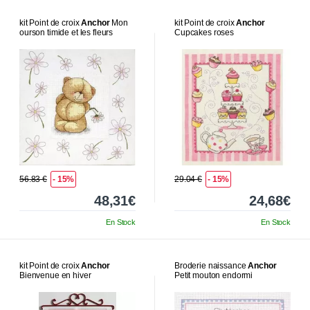
kit Point de croix
Anchor
Mon
kit Point de croix
Anchor
ourson timide et les fleurs
Cupcakes roses
56.83 €
- 15%
29.04 €
- 15%
48,31€
24,68€
En Stock
En Stock
kit Point de croix
Anchor
Broderie naissance
Anchor
Bienvenue en hiver
Petit mouton endormi