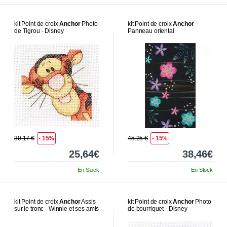
kit Point de croix
Anchor
Photo
kit Point de croix
Anchor
de Tigrou - Disney
Panneau oriental
30.17 €
- 15%
45.25 €
- 15%
25,64€
38,46€
En Stock
En Stock
kit Point de croix
Anchor
Assis
kit Point de croix
Anchor
Photo
sur le tronc - Winnie et ses amis
de bourriquet - Disney