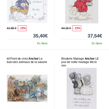
41.65 €
- 15%
44.16 €
- 15%
35,40€
37,54€
En Stock
En Stock
kit Point de croix
Anchor
Le
Broderie Mariage
Anchor
LE
bain des animaux de la savane
jour de notre mariage Me to
you