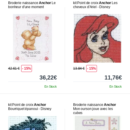
Broderie naissance
Anchor
Le
kit Point de croix
Anchor
Les
bonheur d'une moment
cheveux d'Ariel - Disney
42.61 €
- 15%
13.84 €
- 15%
36,22€
11,76€
En Stock
En Stock
kit Point de croix
Anchor
Broderie naissance
Anchor
Bourriquet épanoui - Disney
Mon ourson joue avec les
cubes