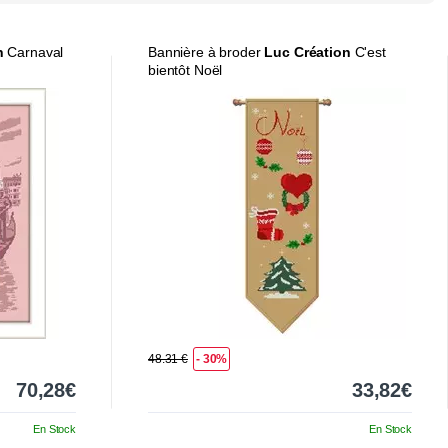
n
Carnaval
Bannière à broder
Luc Création
C'est
bientôt Noël
48.31 €
- 30%
70,28€
33,82€
En Stock
En Stock