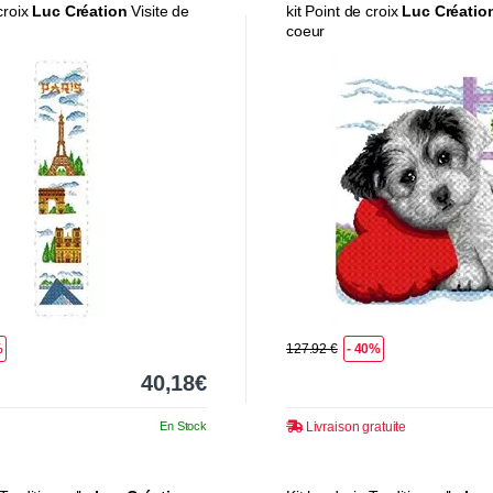
 croix
Luc Création
Visite de
kit Point de croix
Luc Créatio
coeur
%
127.92 €
- 40%
40,18€
En Stock
Livraison gratuite