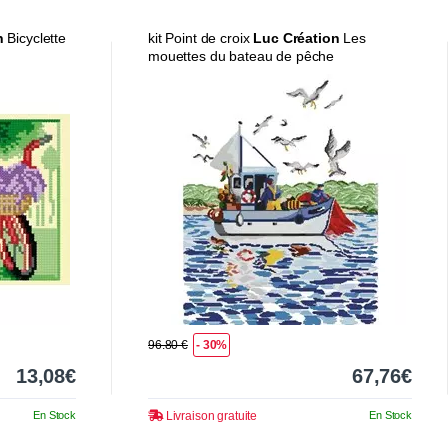
n
Bicyclette
kit Point de croix
Luc Création
Les
mouettes du bateau de pêche
96.80 €
- 30%
13,08€
67,76€
En Stock
Livraison gratuite
En Stock