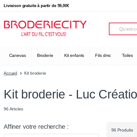
Livraison gratuite à partir de 59,00€
Search
Canevas
Broderie
Kit enfants
Fils dmc
Toiles
Accueil
Kit broderie
Kit broderie - Luc Créati
96 Articles
Affiner votre recherche :
96 Produits