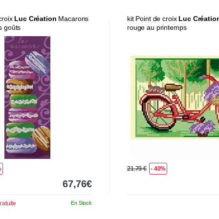
 croix
Luc Création
Macarons
kit Point de croix
Luc Créatio
s goûts
rouge au printemps
%
21.79 €
- 40%
67,76€
ratuite
En Stock