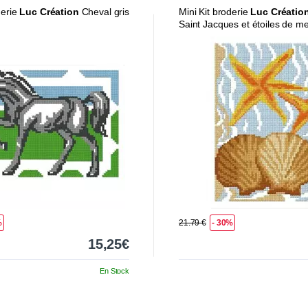
derie
Luc Création
Cheval gris
Mini Kit broderie
Luc Créatio
Saint Jacques et étoiles de m
%
21.79 €
- 30%
15,25€
En Stock