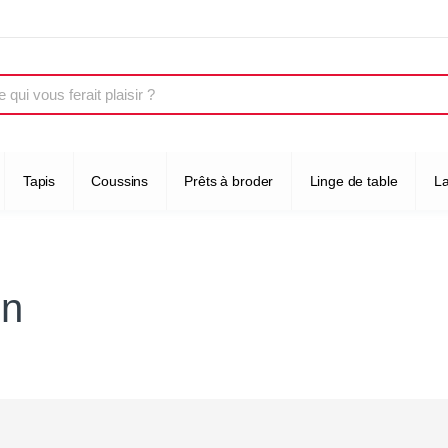
Tapis
Coussins
Prêts à broder
Linge de table
L
on