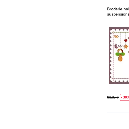
Broderie na
suspension
83.35 €
- 30