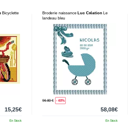
n
Bicyclette
Broderie naissance
Luc Création
Le
landeau bleu
96.80 €
- 40%
15,25€
58,08€
En Stock
En Stock