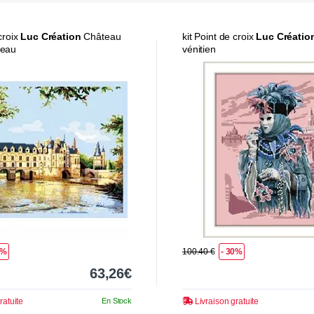
 croix
Luc Création
Château
kit Point de croix
Luc Créatio
ceau
vénitien
0%
100.40 €
- 30%
63,26€
ratuite
En Stock
Livraison gratuite