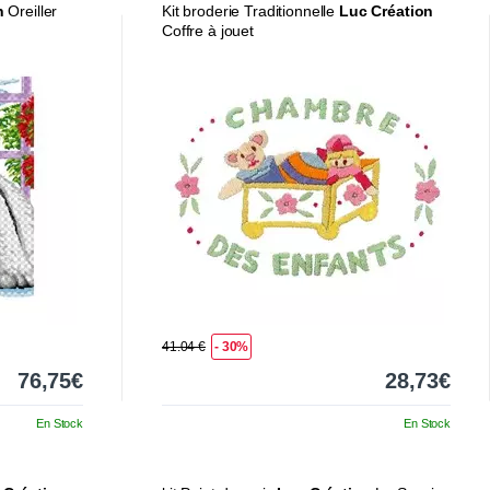
n
Oreiller
Kit broderie Traditionnelle
Luc Création
Coffre à jouet
41.04 €
- 30%
76,75€
28,73€
En Stock
En Stock