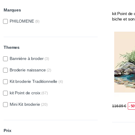
Marques
kit Point de
biche et son
PHILOMENE
(9)
Themes
Bannière à broder
(3)
Broderie naissance
(2)
Kit broderie Traditionnelle
(4)
kit Point de croix
(67)
Mini Kit broderie
(20)
116.09 €
- 5
Prix