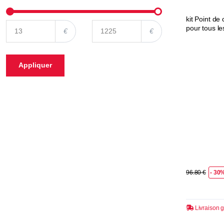
kit Point de
pour tous le
€
€
Appliquer
96.80 €
- 30
Livraison g