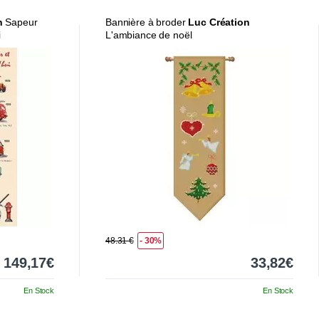
n
Sapeur
Bannière à broder
Luc Création
i
L'ambiance de noël
48.31 €
- 30%
149,17€
33,82€
En Stock
En Stock