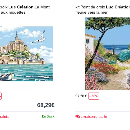
 croix
Luc Création
Le Mont
kit Point de croix
Luc Créatio
l aux mouettes
fleurie vers la mer
%
97.56 €
- 30%
68,29€
ratuite
En Stock
Livraison gratuite