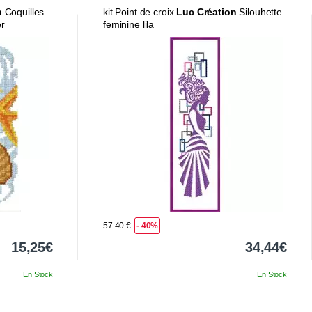
n
Coquilles
kit Point de croix
Luc Création
Silouhette
er
feminine lila
57.40 €
- 40%
15,25€
34,44€
En Stock
En Stock