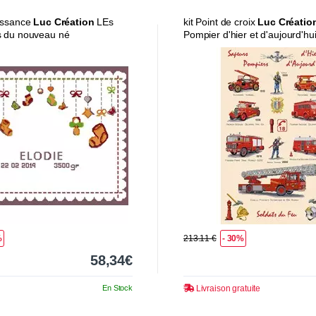
issance
Luc Création
LEs
kit Point de croix
Luc Créatio
s du nouveau né
Pompier d'hier et d'aujourd'hu
%
213.11 €
- 30%
58,34€
En Stock
Livraison gratuite