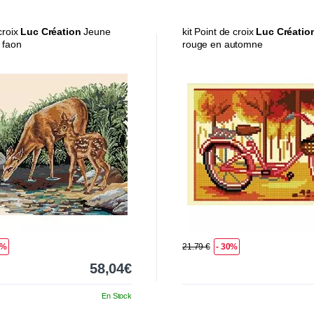
 croix
Luc Création
Jeune
kit Point de croix
Luc Créatio
 faon
rouge en automne
0%
21.79 €
- 30%
58,04€
En Stock