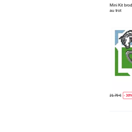
Mini Kit bro
au trot
21.79 €
- 30