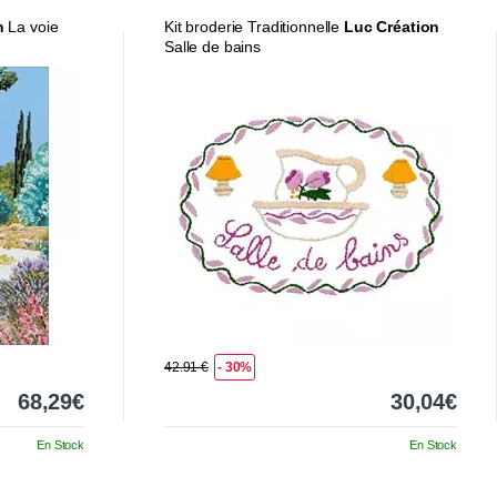
n
La voie
Kit broderie Traditionnelle
Luc Création
Salle de bains
42.91 €
- 30%
68,29€
30,04€
En Stock
En Stock