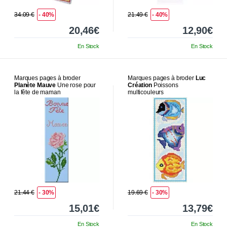
34.09 €
- 40%
21.49 €
- 40%
20,46€
12,90€
En Stock
En Stock
Marques pages à broder
Marques pages à broder
Luc
Planète Mauve
Une rose pour
Création
Poissons
la fête de maman
multicouleurs
21.44 €
- 30%
19.69 €
- 30%
15,01€
13,79€
En Stock
En Stock