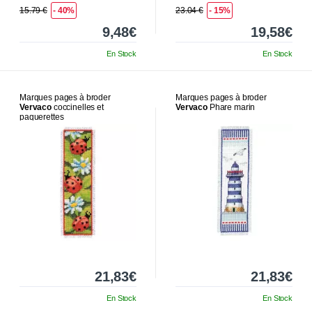
15.79 €
- 40%
23.04 €
- 15%
9,48€
19,58€
En Stock
En Stock
Marques pages à broder
Marques pages à broder
Vervaco
coccinelles et
Vervaco
Phare marin
paquerettes
21,83€
21,83€
En Stock
En Stock