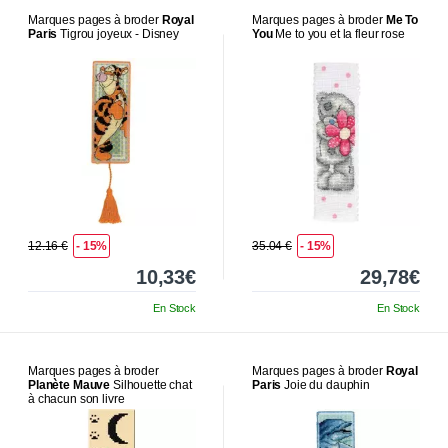
Marques pages à broder
Royal
Marques pages à broder
Me To
Paris
Tigrou joyeux - Disney
You
Me to you et la fleur rose
12.16 €
- 15%
35.04 €
- 15%
10,33€
29,78€
En Stock
En Stock
Marques pages à broder
Marques pages à broder
Royal
Planète Mauve
Silhouette chat
Paris
Joie du dauphin
à chacun son livre