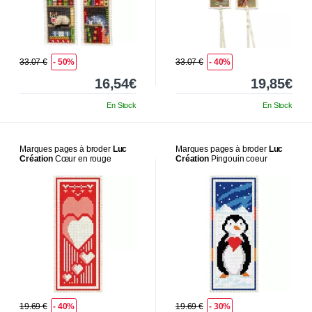
33.07 €
- 50%
33.07 €
- 40%
16,54€
19,85€
En Stock
En Stock
Marques pages à broder
Luc
Marques pages à broder
Luc
Création
Cœur en rouge
Création
Pingouin coeur
19.69 €
- 40%
19.69 €
- 30%