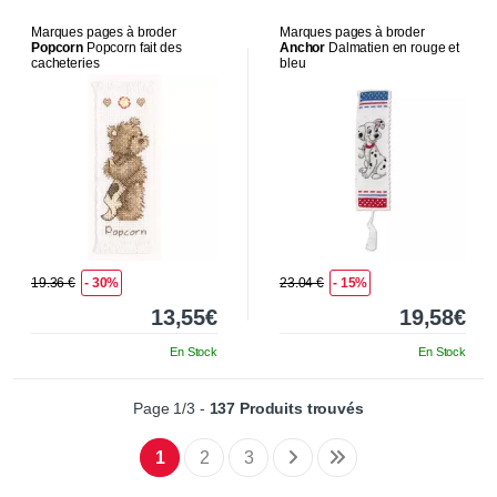
Marques pages à broder
Marques pages à broder
Popcorn
Popcorn fait des
Anchor
Dalmatien en rouge et
cacheteries
bleu
19.36 €
- 30%
23.04 €
- 15%
13,55€
19,58€
En Stock
En Stock
Page 1/3 -
137 Produits trouvés
1
2
3