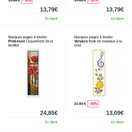
19.69 €
- 30%
19.69 €
- 30%
13,79€
13,79€
En Stock
En Stock
Marques pages à broder
Marques pages à broder
Princesse
Coquelicots de la
Vervaco
Note de musique à la
fenêtre
rose
21.83 €
- 40%
24,85€
13,09€
En Stock
En Stock