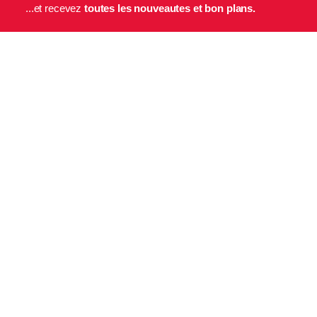
...et recevez
toutes les nouveautes et bon plans.
E-mail
Inscription
N'hésitez pas à nous contacter pour toute question
(+33) 9 72 17 90 36
Contact info