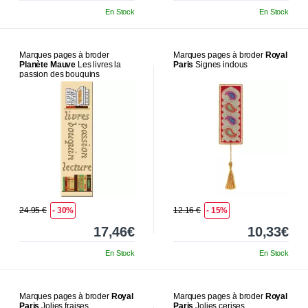
En Stock
En Stock
Marques pages à broder
Marques pages à broder
Royal
Planète Mauve
Les livres la
Paris
Signes indous
passion des bouquins
24.95 €
- 30%
12.16 €
- 15%
17,46€
10,33€
En Stock
En Stock
Marques pages à broder
Royal
Marques pages à broder
Royal
Paris
Jolies fraises
Paris
Jolies cerises