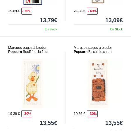
19.69 €
- 30%
21.83 €
- 40%
13,79€
13,09€
En Stock
En Stock
Marques pages à broder
Marques pages à broder
Popcorn
Soufflé et la fleur
Popcorn
Biscuit le chien
19.36 €
- 30%
19.36 €
- 30%
13,55€
13,55€