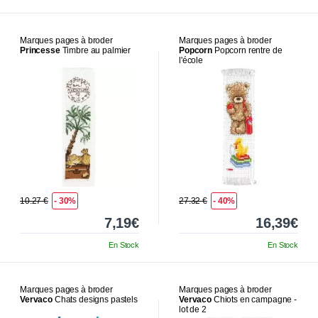
Marques pages à broder
Marques pages à broder
Princesse
Timbre au palmier
Popcorn
Popcorn rentre de
l'école
10.27 €
- 30%
27.32 €
- 40%
7,19€
16,39€
En Stock
En Stock
Marques pages à broder
Marques pages à broder
Vervaco
Chats designs pastels
Vervaco
Chiots en campagne -
lot de 2