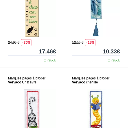
24.95 €
- 30%
12.16 €
- 15%
17,46€
10,33€
En Stock
En Stock
Marques pages à broder
Marques pages à broder
Vervaco
Chat livre
Vervaco
chenille