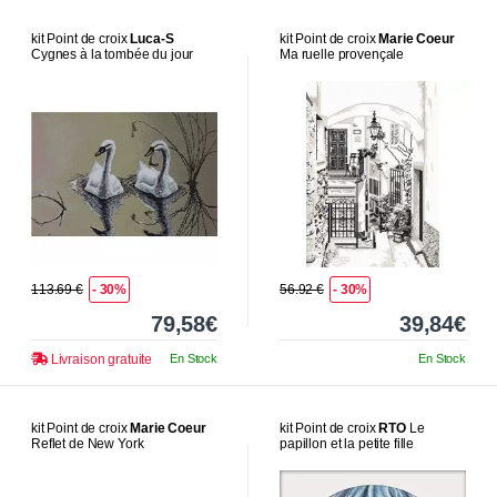
kit Point de croix
Luca-S
kit Point de croix
Marie Coeur
Cygnes à la tombée du jour
Ma ruelle provençale
113.69 €
- 30%
56.92 €
- 30%
79,58€
39,84€
Livraison gratuite
En Stock
En Stock
kit Point de croix
Marie Coeur
kit Point de croix
RTO
Le
Reflet de New York
papillon et la petite fille