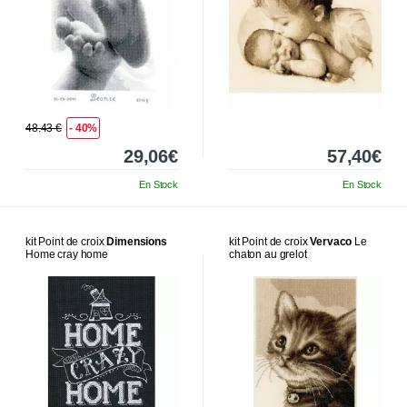
48.43 €
- 40%
29,06€
57,40€
En Stock
En Stock
kit Point de croix
Dimensions
kit Point de croix
Vervaco
Le
Home cray home
chaton au grelot