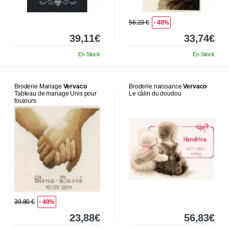
56.23 €
- 40%
39,11€
33,74€
En Stock
En Stock
Broderie Mariage
Vervaco
Broderie naissance
Vervaco
Tableau de mariage Unis pour
Le câlin du doudou
toujours
39.80 €
- 40%
23,88€
56,83€