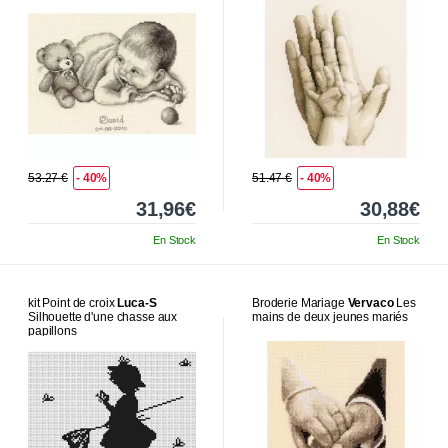
53.27 €
- 40%
51.47 €
- 40%
31,96€
30,88€
En Stock
En Stock
kit Point de croix
Luca-S
Broderie Mariage
Vervaco
Les
Silhouette d'une chasse aux
mains de deux jeunes mariés
papillons