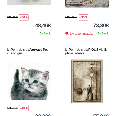
69.23 €
- 30%
104.71 €
- 30%
48,46€
73,30€
En Stock
Livraison gratuite
En Stock
kit Point de croix
Vervaco
Petit
kit Point de croix
RIOLIS
Vieille
chaton gris
photo l'attente
53.71 €
- 40%