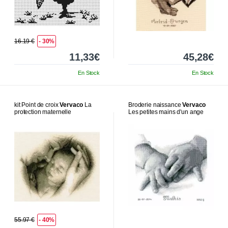
16.19 €
- 30%
11,33€
45,28€
En Stock
En Stock
kit Point de croix
Vervaco
La
Broderie naissance
Vervaco
protection maternelle
Les petites mains d'un ange
55.97 €
- 40%