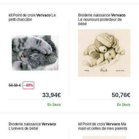
kit Point de croix
Vervaco
Le
Broderie naissance
Vervaco
petit chat câlin
Le nounours protecteur de
bébé
56.56 €
- 40%
33,94€
50,76€
En Stock
En Stock
Broderie naissance
Vervaco
kit Point de croix
Vervaco
Ma
L'univers de bébé
main et celles de mes parents