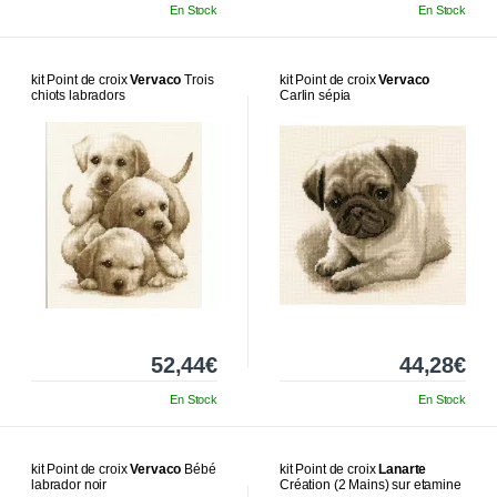
En Stock
En Stock
kit Point de croix
Vervaco
Trois
kit Point de croix
Vervaco
chiots labradors
Carlin sépia
52,44€
44,28€
En Stock
En Stock
kit Point de croix
Vervaco
Bébé
kit Point de croix
Lanarte
labrador noir
Création (2 Mains) sur etamine