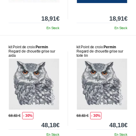
18,91€
18,91€
En Stock
En Stock
kit Point de croix
Permin
kit Point de croix
Permin
Regard de chouette grise sur
Regard de chouette grise sur
aida
toile lin
68.83 €
- 30%
68.83 €
- 30%
48,18€
48,18€
En Stock
En Stock