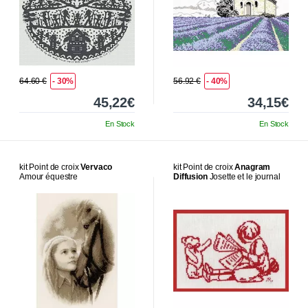
64.60 €
- 30%
56.92 €
- 40%
45,22€
34,15€
En Stock
En Stock
kit Point de croix
Vervaco
kit Point de croix
Anagram
Amour équestre
Diffusion
Josette et le journal