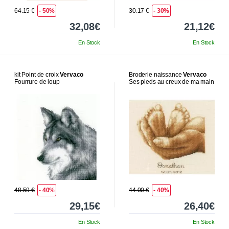
64.15 €
- 50%
30.17 €
- 30%
32,08€
21,12€
En Stock
En Stock
kit Point de croix
Vervaco
Broderie naissance
Vervaco
Fourrure de loup
Ses pieds au creux de ma main
48.59 €
- 40%
44.00 €
- 40%
29,15€
26,40€
En Stock
En Stock