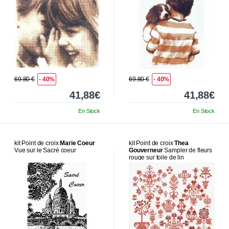
69.80 €
- 40%
69.80 €
- 40%
41,88€
41,88€
En Stock
En Stock
kit Point de croix
Marie Coeur
kit Point de croix
Thea
Vue sur le Sacré coeur
Gouverneur
Sampler de fleurs
rouge sur toile de lin