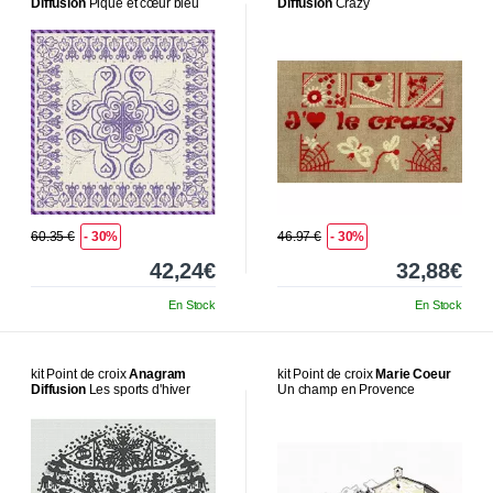
Diffusion
Pique et cœur bleu
Diffusion
Crazy
60.35 €
- 30%
46.97 €
- 30%
42,24€
32,88€
En Stock
En Stock
kit Point de croix
Anagram
kit Point de croix
Marie Coeur
Diffusion
Les sports d'hiver
Un champ en Provence