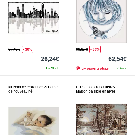
37.49 €
- 30%
89.35 €
- 30%
26,24€
62,54€
En Stock
Livraison gratuite
En Stock
kit Point de croix
Luca-S
Parole
kit Point de croix
Luca-S
de nouveau né
Maison paisible en hiver