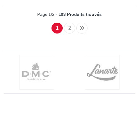
Page 1/2 -
103 Produits trouvés
1
2
Livraison gratuite
Satisfai
à partir 69€
Rembou
Achat Tran