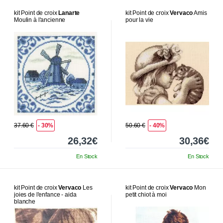
kit Point de croix
Lanarte
kit Point de croix
Vervaco
Amis
Moulin à l'ancienne
pour la vie
37.60 €
- 30%
50.60 €
- 40%
26,32€
30,36€
En Stock
En Stock
kit Point de croix
Vervaco
Les
kit Point de croix
Vervaco
Mon
joies de l'enfance - aida
petit chiot à moi
blanche