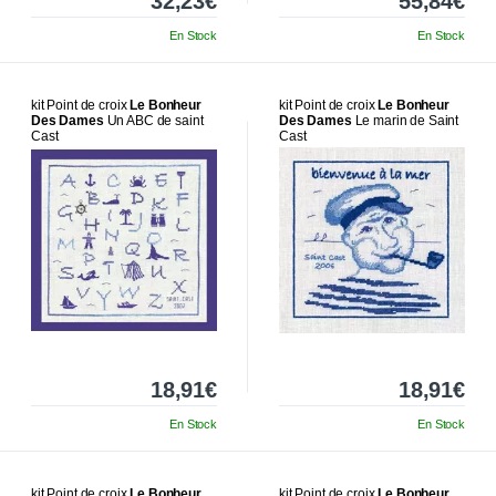
32,23€
55,84€
En Stock
En Stock
kit Point de croix
Le Bonheur
kit Point de croix
Le Bonheur
Des Dames
Un ABC de saint
Des Dames
Le marin de Saint
Cast
Cast
18,91€
18,91€
En Stock
En Stock
kit Point de croix
Le Bonheur
kit Point de croix
Le Bonheur