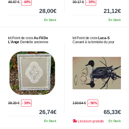
46.67 €
- 40%
30.17 €
- 30%
28,00€
21,12€
En Stock
En Stock
kit Point de croix
Au Fil De
kit Point de croix
Luca-S
L'Ange
Dentelle ancienne
Canard à la tombée du jour
38.20 €
- 30%
130.64 €
- 50%
26,74€
65,33€
En Stock
Livraison gratuite
En Stock