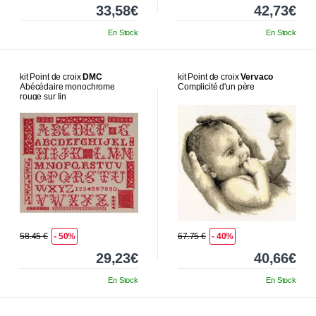
33,58€
42,73€
En Stock
En Stock
kit Point de croix
DMC
kit Point de croix
Vervaco
Abécédaire monochrome
Complicité d'un père
rouge sur lin
58.45 €
- 50%
67.75 €
- 40%
29,23€
40,66€
En Stock
En Stock