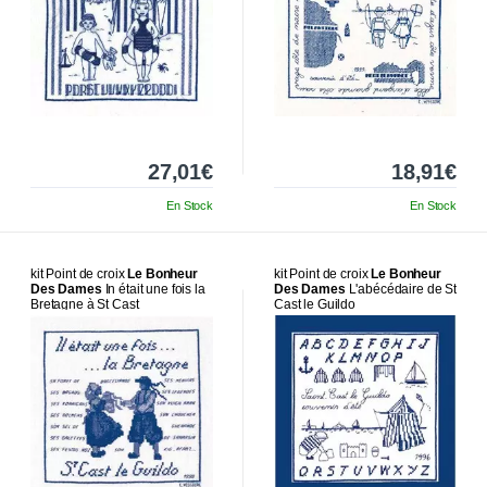
27,01€
18,91€
En Stock
En Stock
kit Point de croix
Le Bonheur
kit Point de croix
Le Bonheur
Des Dames
In était une fois la
Des Dames
L'abécédaire de St
Bretagne à St Cast
Cast le Guildo