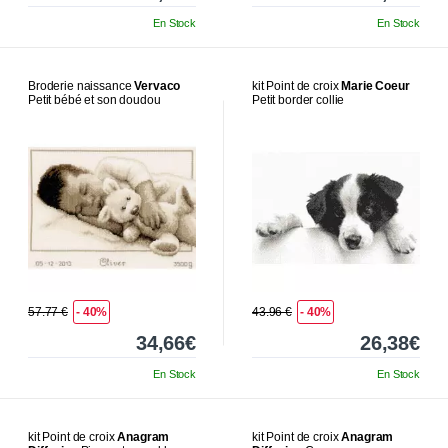
En Stock
En Stock
Broderie naissance
Vervaco
kit Point de croix
Marie Coeur
Petit bébé et son doudou
Petit border collie
57.77 €
- 40%
43.96 €
- 40%
34,66€
26,38€
En Stock
En Stock
kit Point de croix
Anagram
kit Point de croix
Anagram