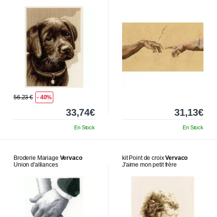
56.23 €
- 40%
33,74€
31,13€
En Stock
En Stock
Broderie Mariage
Vervaco
kit Point de croix
Vervaco
Union d'alliances
J'aime mon petit frère