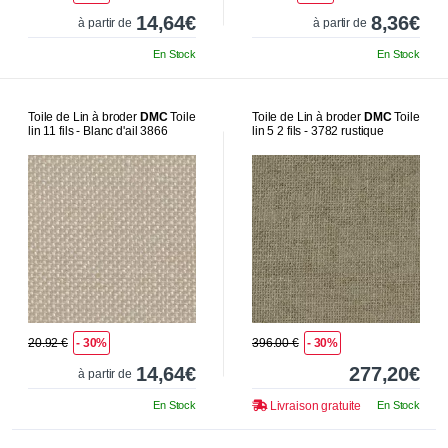
14,64€
8,36€
à partir de
à partir de
En Stock
En Stock
Toile de Lin à broder
DMC
Toile
Toile de Lin à broder
DMC
Toile
lin 11 fils - Blanc d'ail 3866
lin 5 2 fils - 3782 rustique
20.92 €
- 30%
396.00 €
- 30%
14,64€
277,20€
à partir de
En Stock
Livraison gratuite
En Stock