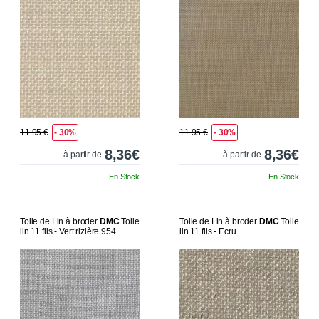
11.95 €
- 30%
11.95 €
- 30%
8,36€
8,36€
à partir de
à partir de
En Stock
En Stock
Toile de Lin à broder
DMC
Toile
Toile de Lin à broder
DMC
Toile
lin 11 fils - Vert rizière 954
lin 11 fils - Ecru