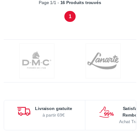
Page 1/1 -
16 Produits trouvés
1
Livraison gratuite
Satisfai
à partir 69€
Rembou
Achat Tran