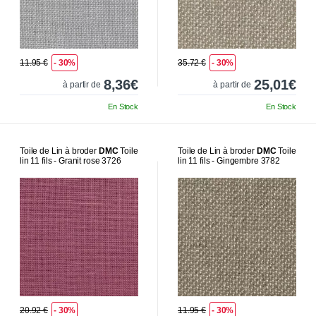
11.95 €
- 30%
35.72 €
- 30%
8,36€
25,01€
à partir de
à partir de
En Stock
En Stock
Toile de Lin à broder
DMC
Toile
Toile de Lin à broder
DMC
Toile
lin 11 fils - Granit rose 3726
lin 11 fils - Gingembre 3782
20.92 €
- 30%
11.95 €
- 30%