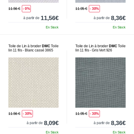
11.56 €
- 0%
11.95 €
- 30%
11,56€
8,36€
à partir de
à partir de
En Stock
En Stock
Toile de Lin à broder
DMC
Toile
Toile de Lin à broder
DMC
Toile
lin 11 fils - Blanc cassé 3865
lin 11 fils - Gris Vert 926
11.56 €
- 30%
11.95 €
- 30%
8,09€
8,36€
à partir de
à partir de
En Stock
En Stock