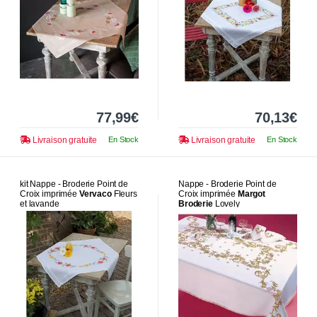
77,99€
70,13€
Livraison gratuite
En Stock
Livraison gratuite
En Stock
kit Nappe - Broderie Point de
Nappe - Broderie Point de
Croix imprimée
Vervaco
Fleurs
Croix imprimée
Margot
et lavande
Broderie
Lovely