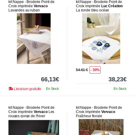
kit Nappe - Broderie Point de
kit Nappe - Broderie Point de
Croix imprimée
Vervaco
Croix imprimée
Luc Création
Lavandes au ruban
La ronde bleu océan
54.61 €
- 30%
66,13€
38,23€
Livraison gratuite
En Stock
En Stock
kit Nappe - Broderie Point de
kit Nappe - Broderie Point de
Croix imprimée
Vervaco
Les
Croix imprimée
Vervaco
rouges gorge de l'hiver
Fraîcheur florale