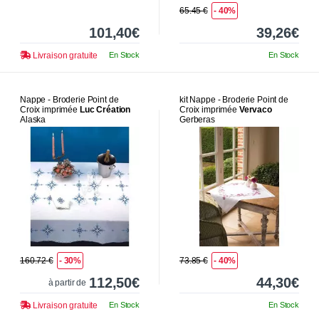
65.45 €
- 40%
101,40€
39,26€
Livraison gratuite
En Stock
En Stock
Nappe - Broderie Point de
kit Nappe - Broderie Point de
Croix imprimée
Luc Création
Croix imprimée
Vervaco
Alaska
Gerberas
160.72 €
- 30%
73.85 €
- 40%
112,50€
44,30€
à partir de
Livraison gratuite
En Stock
En Stock