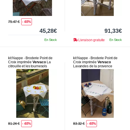
75.47 €
- 40%
45,28€
91,33€
En Stock
Livraison gratuite
En Stock
kit Nappe - Broderie Point de
kit Nappe - Broderie Point de
Croix imprimée
Vervaco
La
Croix imprimée
Vervaco
citrouille et les tournesols
Lavandes de la provence
81.24 €
- 40%
83.32 €
- 40%