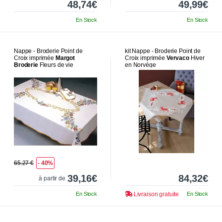
48,74€
49,99€
En Stock
En Stock
Nappe - Broderie Point de
kit Nappe - Broderie Point de
Croix imprimée
Margot
Croix imprimée
Vervaco
Hiver
Broderie
Fleurs de vie
en Norvège
65.27 €
- 40%
39,16€
84,32€
à partir de
En Stock
Livraison gratuite
En Stock