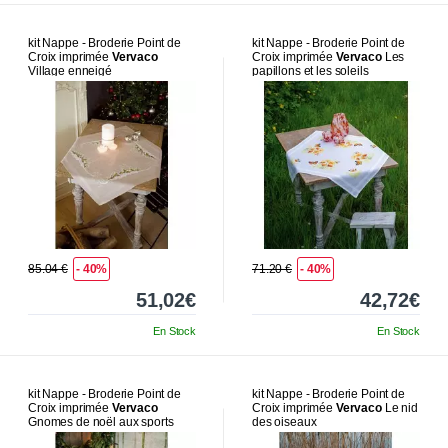
kit Nappe - Broderie Point de
kit Nappe - Broderie Point de
Croix imprimée
Vervaco
Croix imprimée
Vervaco
Les
Village enneigé
papillons et les soleils
85.04 €
- 40%
71.20 €
- 40%
51,02€
42,72€
En Stock
En Stock
kit Nappe - Broderie Point de
kit Nappe - Broderie Point de
Croix imprimée
Vervaco
Croix imprimée
Vervaco
Le nid
Gnomes de noël aux sports
des oiseaux
d'hiver