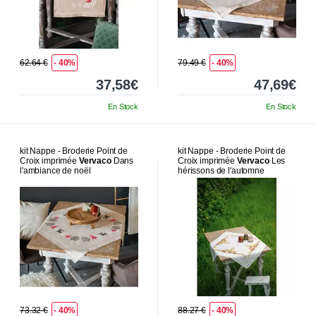
62.64 €
- 40%
79.49 €
- 40%
37,58€
47,69€
En Stock
En Stock
kit Nappe - Broderie Point de
kit Nappe - Broderie Point de
Croix imprimée
Vervaco
Dans
Croix imprimée
Vervaco
Les
l'ambiance de noël
hérissons de l'automne
73.32 €
- 40%
88.27 €
- 40%