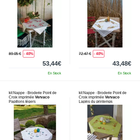
89.05 €
- 40%
72.47 €
- 40%
53,44€
43,48€
En Stock
En Stock
kit Nappe - Broderie Point de
kit Nappe - Broderie Point de
Croix imprimée
Vervaco
Croix imprimée
Vervaco
Papillons légers
Lapins du printemps