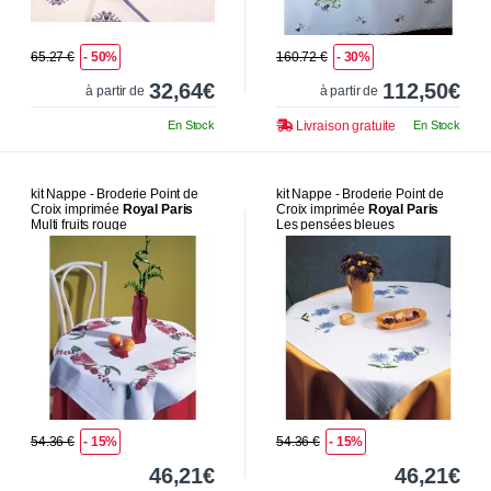
65.27 €
- 50%
160.72 €
- 30%
32,64€
112,50€
à partir de
à partir de
En Stock
Livraison gratuite
En Stock
kit Nappe - Broderie Point de
kit Nappe - Broderie Point de
Croix imprimée
Royal Paris
Croix imprimée
Royal Paris
Multi fruits rouge
Les pensées bleues
54.36 €
- 15%
54.36 €
- 15%
46,21€
46,21€