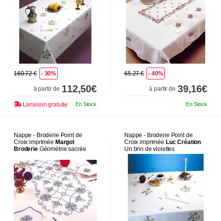
160.72 €
- 30%
65.27 €
- 40%
112,50€
39,16€
à partir de
à partir de
Livraison gratuite
En Stock
En Stock
Nappe - Broderie Point de
Nappe - Broderie Point de
Croix imprimée
Margot
Croix imprimée
Luc Création
Broderie
Géométrie sacrée
Un brin de violettes