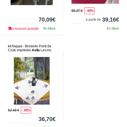
65.27 €
- 40%
70,09€
39,16€
à partir de
Livraison gratuite
En Stock
En Stock
kit Nappe - Broderie Point de
Croix imprimée
Avila
Les iris
52.43 €
- 30%
36,70€