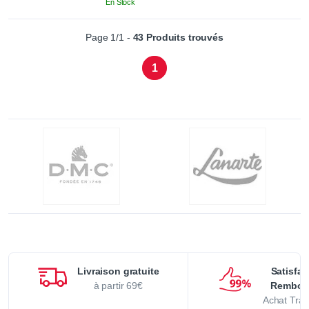
En Stock
Page 1/1 -
43 Produits trouvés
1
Livraison gratuite
Satisfai
à partir 69€
Rembou
Achat Tran