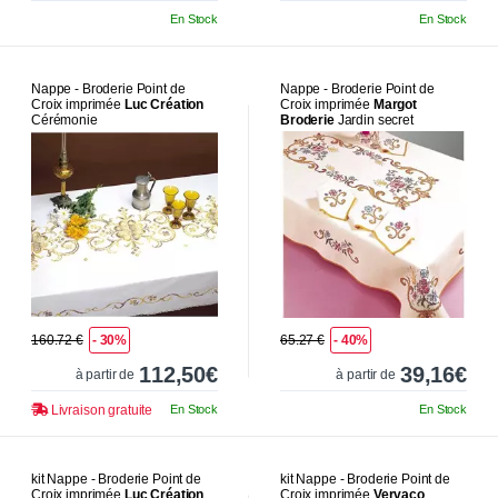
En Stock
En Stock
Nappe - Broderie Point de
Nappe - Broderie Point de
Croix imprimée
Luc Création
Croix imprimée
Margot
Cérémonie
Broderie
Jardin secret
160.72 €
- 30%
65.27 €
- 40%
112,50€
39,16€
à partir de
à partir de
Livraison gratuite
En Stock
En Stock
kit Nappe - Broderie Point de
kit Nappe - Broderie Point de
Croix imprimée
Luc Création
Croix imprimée
Vervaco