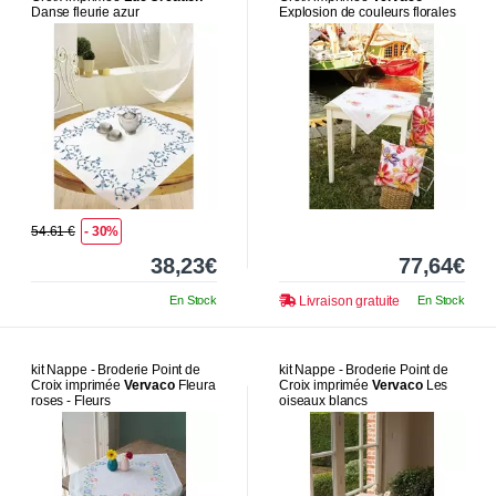
Danse fleurie azur
Explosion de couleurs florales
54.61 €
- 30%
38,23€
77,64€
En Stock
Livraison gratuite
En Stock
kit Nappe - Broderie Point de
kit Nappe - Broderie Point de
Croix imprimée
Vervaco
Fleura
Croix imprimée
Vervaco
Les
roses - Fleurs
oiseaux blancs