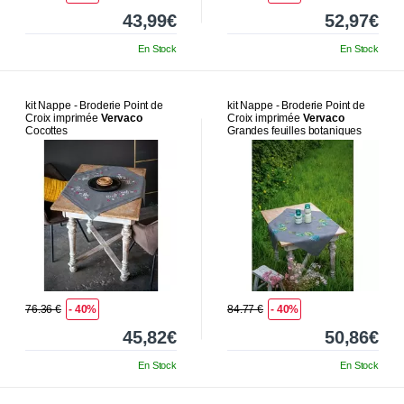
43,99€
52,97€
En Stock
En Stock
kit Nappe - Broderie Point de
kit Nappe - Broderie Point de
Croix imprimée
Vervaco
Croix imprimée
Vervaco
Cocottes
Grandes feuilles botaniques
76.36 €
- 40%
84.77 €
- 40%
45,82€
50,86€
En Stock
En Stock