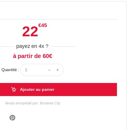
€45
22
payez en 4x
?
à partir de 60€
Quantité :
Ajouter au panier
Vendu et expédié par : Broderie City