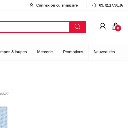
Connexion ou s'inscrire
09.72.17.90.36
0
ampes & loupes
Mercerie
Promotions
Nouveautés
036627