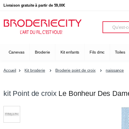
Livraison gratuite à partir de 59,00€
Search
Canevas
Broderie
Kit enfants
Fils dmc
Toiles
Accueil
Kit broderie
Broderie point de croix
naissance
kit Point de croix
Le Bonheur Des Dam