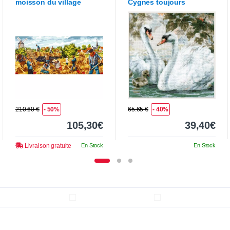
moisson du village
Cygnes toujours
210.60 €
- 50%
65.65 €
- 40%
105,30€
39,40€
Livraison gratuite
En Stock
En Stock