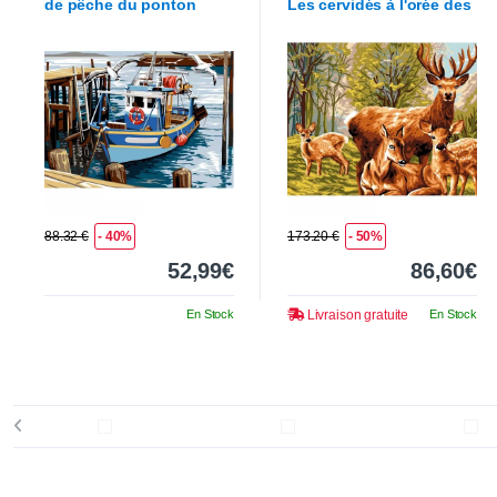
de pêche du ponton
Les cervidés à l'orée des
bois
88.32 €
- 40%
173.20 €
- 50%
52,99€
86,60€
En Stock
Livraison gratuite
En Stock