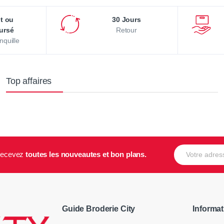
it ou
30 Jours
ursé
Retour
nquille
Top affaires
E-mail
t recevez
toutes les nouveautes et bon plans.
Guide Broderie City
Informat