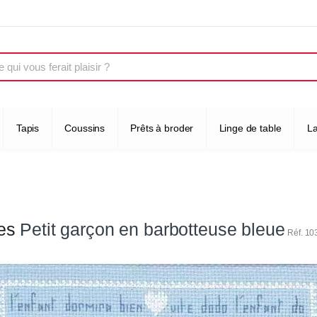
Tapis
Coussins
Prêts à broder
Linge de table
L
es
Petit garçon en barbotteuse bleue
Réf. 1