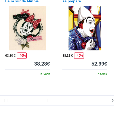
Le miroir de Minnie
se prépare
63.80 €
- 40%
88.32 €
- 40%
38,28€
52,99€
En Stock
En Stock