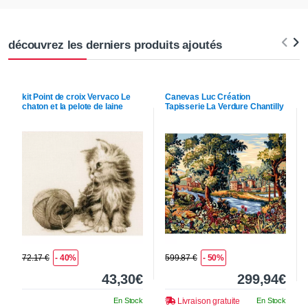
découvrez les derniers produits ajoutés
kit Point de croix
Vervaco
Le
Canevas
Luc Création
chaton et la pelote de laine
Tapisserie La Verdure Chantilly
72.17 €
- 40%
599.87 €
- 50%
43,30€
299,94€
En Stock
Livraison gratuite
En Stock