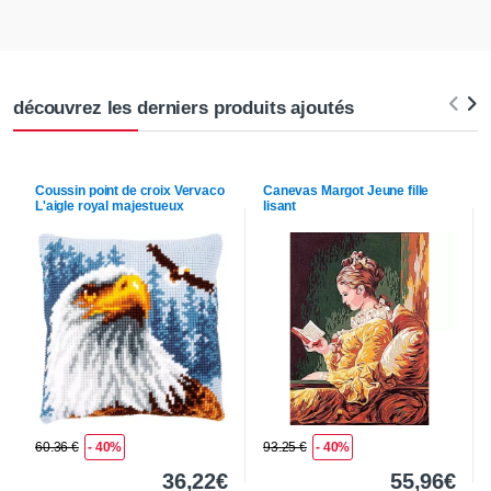
découvrez les derniers produits ajoutés
Coussin point de croix
Vervaco
Canevas
Margot
Jeune fille
L'aigle royal majestueux
lisant
60.36 €
- 40%
93.25 €
- 40%
36,22€
55,96€