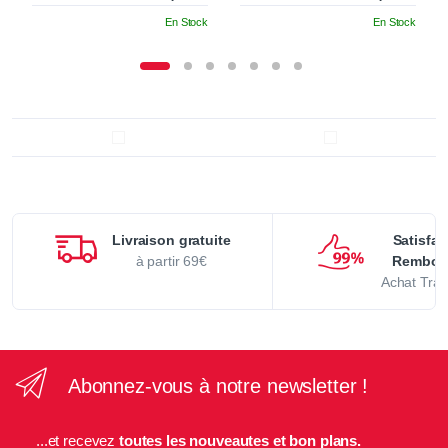
En Stock
En Stock
Livraison gratuite
Satisfai
à partir 69€
Rembou
Achat Tran
Abonnez-vous à notre newsletter !
...et recevez
toutes les nouveautes et bon plans.