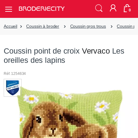
0
Accueil
Coussin à broder
Coussin gros trous
Coussin poi
Coussin point de croix
Vervaco
Les
oreilles des lapins
Réf. 1254634