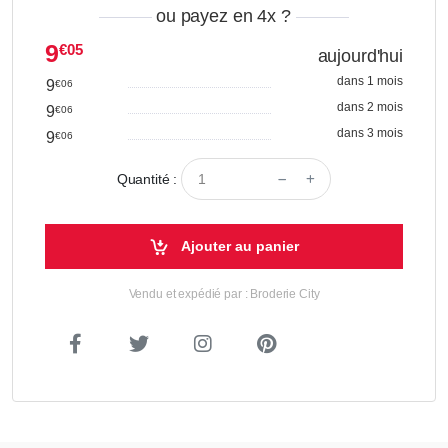
ou payez en 4x
?
9
€05
aujourd'hui
dans 1 mois
9
€06
dans 2 mois
9
€06
dans 3 mois
9
€06
Quantité :
Ajouter au panier
Vendu et expédié par : Broderie City