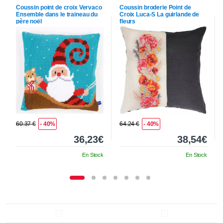
Coussin point de croix
Vervaco
Coussin broderie Point de
Ensemble dans le traineau du
Croix
Luca-S
La guirlande de
père noël
fleurs
60.37 €
- 40%
64.24 €
- 40%
36,23€
38,54€
En Stock
En Stock