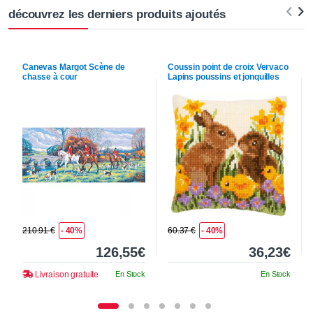
découvrez les derniers produits ajoutés
Canevas
Margot
Scène de
Coussin point de croix
Vervaco
chasse à cour
Lapins poussins et jonquilles
210.91 €
- 40%
60.37 €
- 40%
126,55€
36,23€
Livraison gratuite
En Stock
En Stock