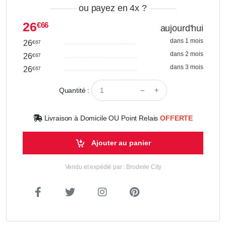
ou payez en 4x
?
26
€66
aujourd'hui
dans 1 mois
26
€67
dans 2 mois
26
€67
dans 3 mois
26
€67
Quantité :
Livraison à Domicile OU Point Relais
OFFERTE
Ajouter au panier
Vendu et expédié par : Broderie City