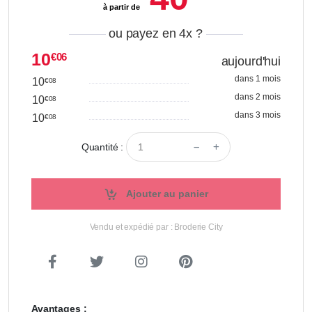
à partir de
ou payez en 4x
?
10
€06
aujourd'hui
dans 1 mois
10
€08
dans 2 mois
10
€08
dans 3 mois
10
€08
Quantité :
Ajouter au panier
Vendu et expédié par : Broderie City
Avantages :