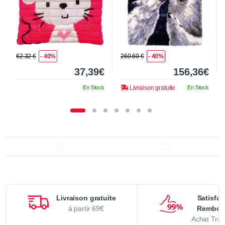
62.32 €
- 40%
260.60 €
- 40%
37,39€
156,36€
En Stock
Livraison gratuite
En Stock
Livraison gratuite
Satisfai
à partir 69€
Rembou
Achat Tran