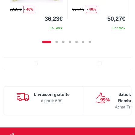
60.37 €
- 40%
83.77 €
- 40%
36,23€
50,27€
En Stock
En Stock
Livraison gratuite
Satisfai
à partir 69€
Rembou
Achat Tran