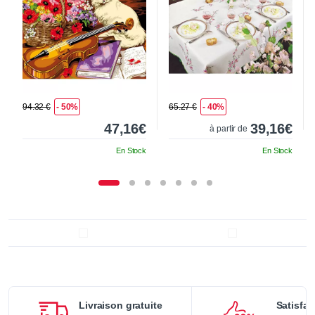
94.32 €
- 50%
65.27 €
- 40%
47,16€
39,16€
à partir de
En Stock
En Stock
Livraison gratuite
Satisfai