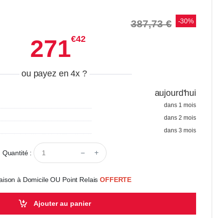
-30%
387,73 €
€42
271
ou payez en 4x
?
aujourd'hui
dans 1 mois
dans 2 mois
dans 3 mois
Quantité :
aison à Domicile OU Point Relais
OFFERTE
Ajouter au panier