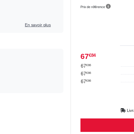
Prix de référence
En savoir plus
67
€84
67
€86
67
€86
67
€86
Livr