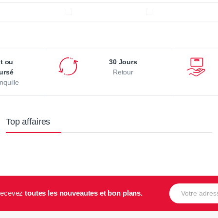
it ou
30 Jours
ursé
Retour
nquille
Top affaires
E-mail
t recevez
toutes les nouveautes et bon plans.