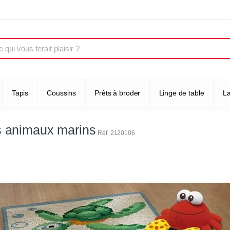
Tapis
Coussins
Prêts à broder
Linge de table
L
 animaux marins
Réf. 2120106