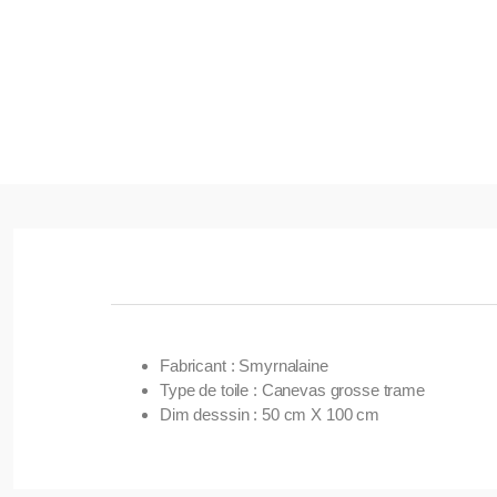
Fabricant : Smyrnalaine
Type de toile : Canevas grosse trame
Dim desssin : 50 cm X 100 cm