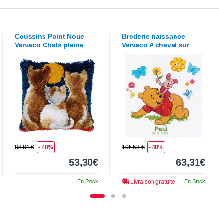
Coussins Point Noue
Broderie naissance
Vervaco
Chats pleine
Vervaco
A cheval sur
lune
mon Winnie - Disney
88.84 €
- 40%
105.53 €
- 40%
53,30€
63,31€
En Stock
Livraison gratuite
En Stock