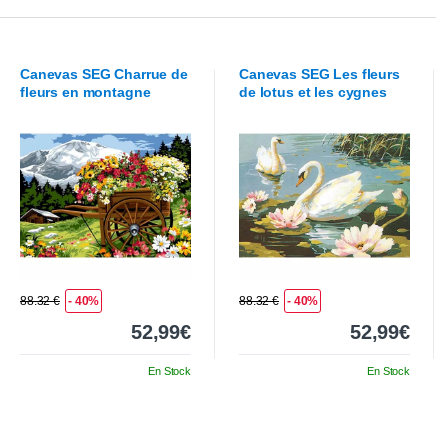
Canevas
SEG
Charrue de
Canevas
SEG
Les fleurs
fleurs en montagne
de lotus et les cygnes
88.32 €
- 40%
88.32 €
- 40%
52,99€
52,99€
En Stock
En Stock