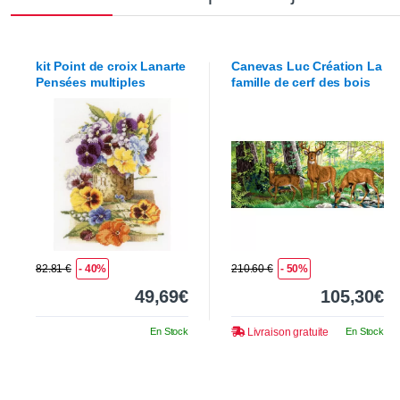
kit Point de croix
Lanarte
Canevas
Luc Création
La
Pensées multiples
famille de cerf des bois
82.81 €
- 40%
210.60 €
- 50%
49,69€
105,30€
En Stock
Livraison gratuite
En Stock