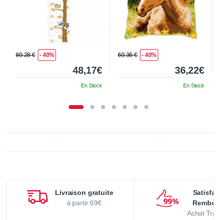
80.28 €
- 40%
60.36 €
- 40%
48,17€
36,22€
En Stock
En Stock
Livraison gratuite
Satisfai
à partir 69€
Rembou
Achat Tran