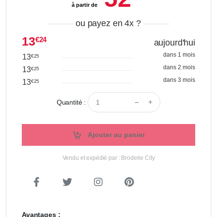
à partir de
ou payez en 4x
?
13
€24
aujourd'hui
dans 1 mois
13
€25
dans 2 mois
13
€25
dans 3 mois
13
€25
Quantité :
Ajouter au panier
Vendu et expédié par : Broderie City
Avantages :