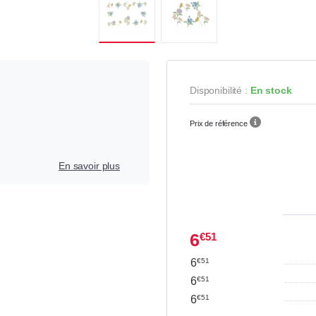
Disponibilité :
En stock
Prix de référence
En savoir plus
6
€51
6
€51
6
€51
6
€51