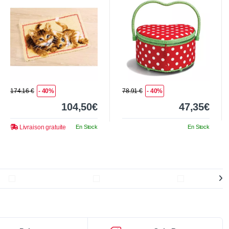
174.16 €
- 40%
78.91 €
- 40%
104,50€
47,35€
Livraison gratuite
En Stock
En Stock