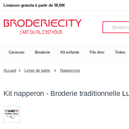
Livraison gratuite à partir de 59,00€
Search
Canevas
Broderie
Kit enfants
Fils dmc
Toiles
Accueil
Linge de table
Napperons
Kit napperon - Broderie traditionnelle
Lu