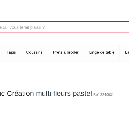
Tapis
Coussins
Prêts à broder
Linge de table
L
c Création
multi fleurs pastel
Réf. 2240631