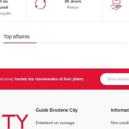
it ou
30 Jours
ursé
Retour
nquille
Top affaires
E-mail
t recevez
toutes les nouveautes et bon plans.
Guide Broderie City
Informat
Entretenir un ouvrage
Nos condi