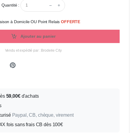
Quantité :
aison à Domicile OU Point Relais
OFFERTE
Ajouter au panier
Vendu et expédié par : Broderie City
Dès
59,00€
d'achats
s
curisé
Paypal, CB, chèque, virement
X fois sans frais CB dès 100€