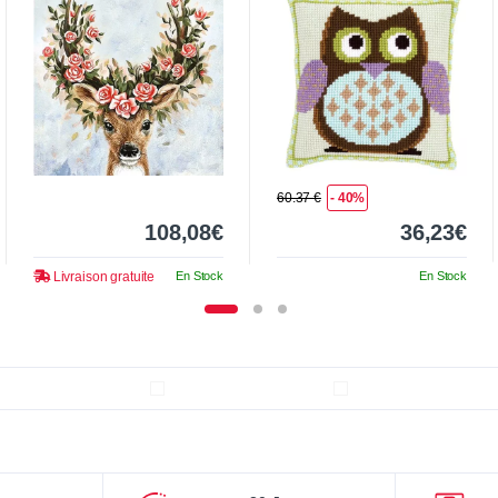
60.37 €
- 40%
108,08€
36,23€
Livraison gratuite
En Stock
En Stock