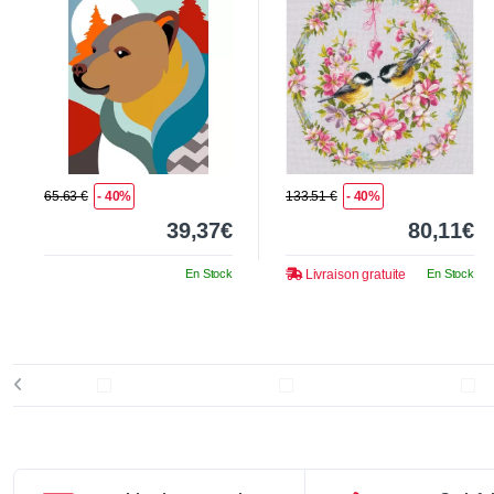
65.63 €
- 40%
133.51 €
- 40%
39,37€
80,11€
En Stock
Livraison gratuite
En Stock