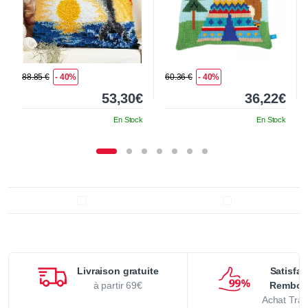
88.85 €
- 40%
60.36 €
- 40%
53,30€
36,22€
En Stock
En Stock
Livraison gratuite
Satisfai
à partir 69€
Rembou
Achat Tran