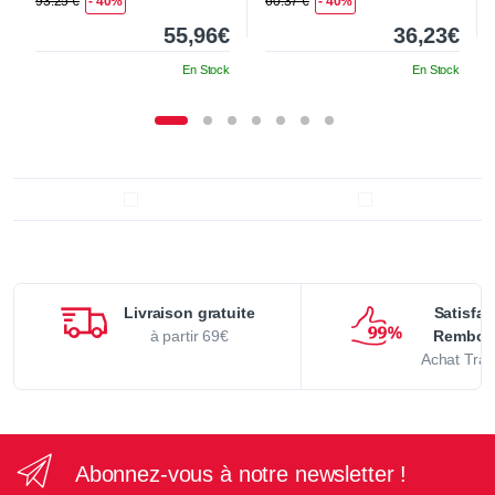
93.25 €
- 40%
60.37 €
- 40%
55,96€
36,23€
En Stock
En Stock
Livraison gratuite
Satisfai
à partir 69€
Rembou
Achat Tran
Abonnez-vous à notre newsletter !