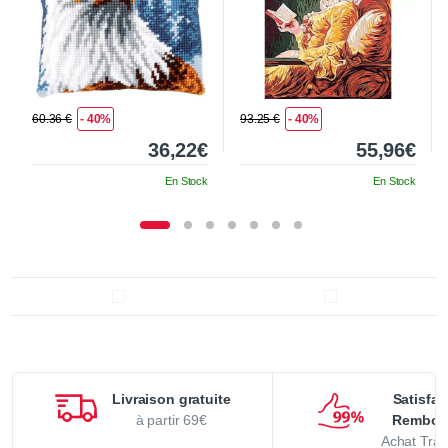
60.36 €
- 40%
93.25 €
- 40%
36,22€
55,96€
En Stock
En Stock
Livraison gratuite
Satisfai
à partir 69€
Rembou
Achat Tran