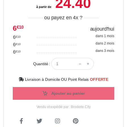
24.40
à partir de
ou payez en 4x
?
6
€10
aujourd'hui
dans 1 mois
6
€10
dans 2 mois
6
€10
dans 3 mois
6
€10
Quantité :
Livraison à Domicile OU Point Relais
OFFERTE
Ajouter au panier
Vendu et expédié par : Broderie City