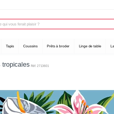
Tapis
Coussins
Prêts à broder
Linge de table
L
 tropicales
Réf. 2713601