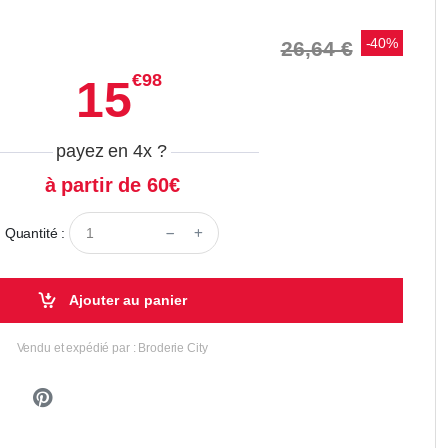
-40%
26,64 €
€98
15
payez en 4x
?
à partir de 60€
Quantité :
Ajouter au panier
Vendu et expédié par : Broderie City