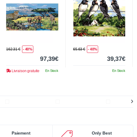
162.31 €
- 40%
65.63 €
- 40%
97,39€
39,37€
Livraison gratuite
En Stock
En Stock
Paiement
Only Best