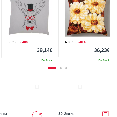
65.23 €
- 40%
60.37 €
- 40%
39,14€
36,23€
En Stock
En Stock
it ou
30 Jours