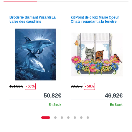
Broderie diamant
Wizardi
La
kit Point de croix
Marie Coeur
valse des dauphins
Chats regardant à la fenêtre
101.63 €
- 50%
93.83 €
- 50%
50,82€
46,92€
En Stock
En Stock