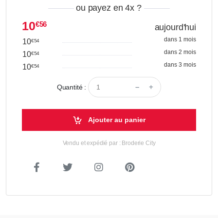
ou payez en 4x
?
10
€56
aujourd'hui
dans 1 mois
10
€54
dans 2 mois
10
€54
dans 3 mois
10
€54
Quantité :
Ajouter au panier
Vendu et expédié par : Broderie City