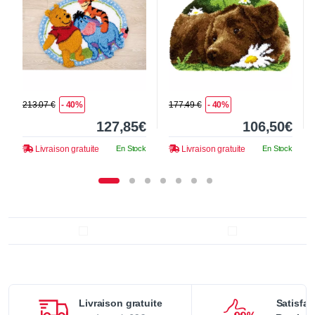
213.07 €
- 40%
177.49 €
- 40%
127,85€
106,50€
Livraison gratuite
En Stock
Livraison gratuite
En Stock
Livraison gratuite
Satisfai