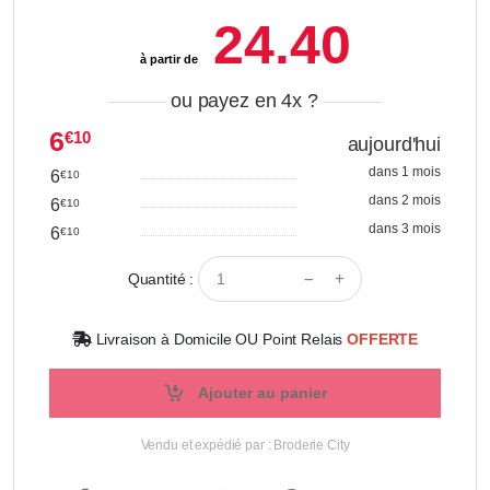
24.40
à partir de
ou payez en 4x
?
6
€10
aujourd'hui
dans 1 mois
6
€10
dans 2 mois
6
€10
dans 3 mois
6
€10
Quantité :
Livraison à Domicile OU Point Relais
OFFERTE
Ajouter au panier
Vendu et expédié par : Broderie City