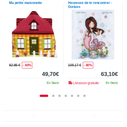
Ma petite maisonette
Heureuse de te rencontrer -
Gorjuss
82.85 €
- 40%
105.17 €
- 40%
49,70€
63,10€
En Stock
Livraison gratuite
En Stock