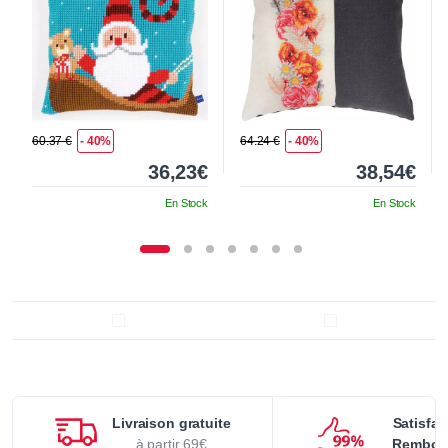
60.37 €
- 40%
64.24 €
- 40%
36,23€
38,54€
En Stock
En Stock
Livraison gratuite
Satisfai
à partir 69€
Rembou