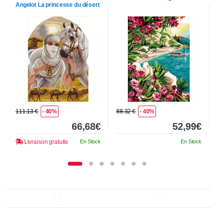
Angelot
La princesse du désert
111.13 €
- 40%
88.32 €
- 40%
66,68€
52,99€
Livraison gratuite
En Stock
En Stock