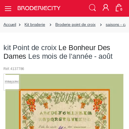
0
Accueil
Kit broderie
Broderie point de croix
saisons - cal
kit Point de croix
Le Bonheur Des
Dames
Les mois de l'année - août
Réf. 4137786