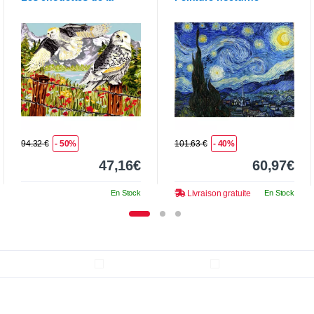
montagne
94.32 €
- 50%
101.63 €
- 40%
47,16€
60,97€
En Stock
Livraison gratuite
En Stock