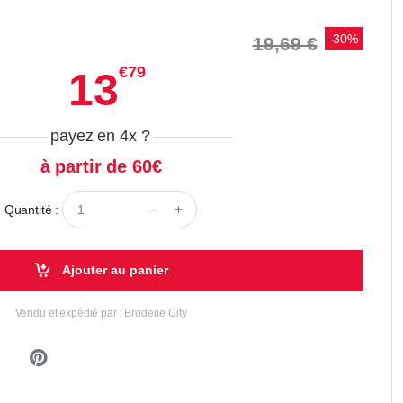
-30%
19,69 €
€79
13
payez en 4x
?
à partir de 60€
Quantité :
Ajouter au panier
Vendu et expédié par : Broderie City