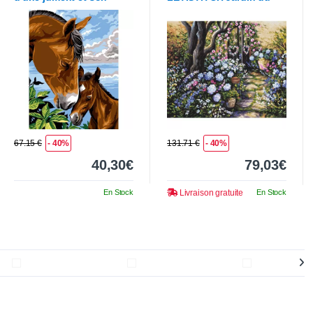
poulain
pays des merveilles
67.15 €
- 40%
131.71 €
- 40%
40,30€
79,03€
En Stock
Livraison gratuite
En Stock