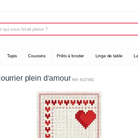
Tapis
Coussins
Prêts à broder
Linge de table
L
ourrier plein d'amour
Réf. 4327482