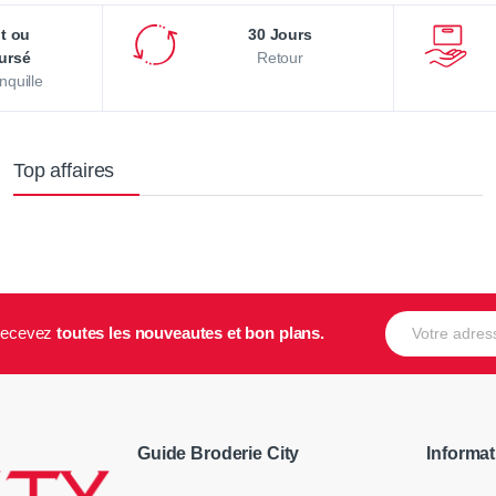
it ou
30 Jours
ursé
Retour
nquille
Top affaires
E-mail
t recevez
toutes les nouveautes et bon plans.
Guide Broderie City
Informat