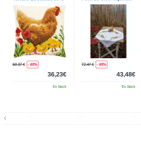
poule et ses poussins
Vervaco
Le nid des
oiseaux
60.37 €
- 40%
72.47 €
- 40%
36,23€
43,48€
En Stock
En Stock