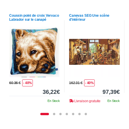
Coussin point de croix
Vervaco
Canevas
SEG
Une scène
Labrador sur le canapé
d'intérieur
60.36 €
- 40%
162.31 €
- 40%
36,22€
97,39€
En Stock
Livraison gratuite
En Stock