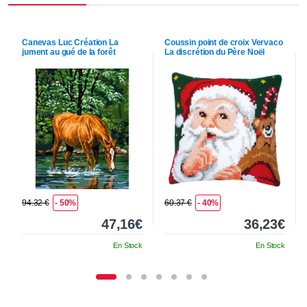
Canevas
Luc Création
La
Coussin point de croix
Vervaco
jument au gué de la forêt
La discrétion du Père Noël
94.32 €
- 50%
60.37 €
- 40%
47,16€
36,23€
En Stock
En Stock