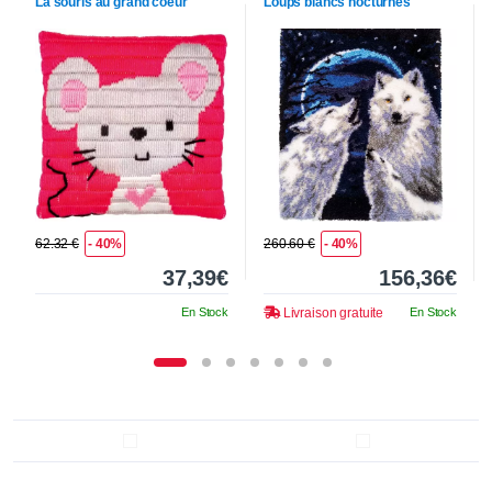
La souris au grand coeur
Loups blancs nocturnes
62.32 €
- 40%
260.60 €
- 40%
37,39€
156,36€
En Stock
Livraison gratuite
En Stock