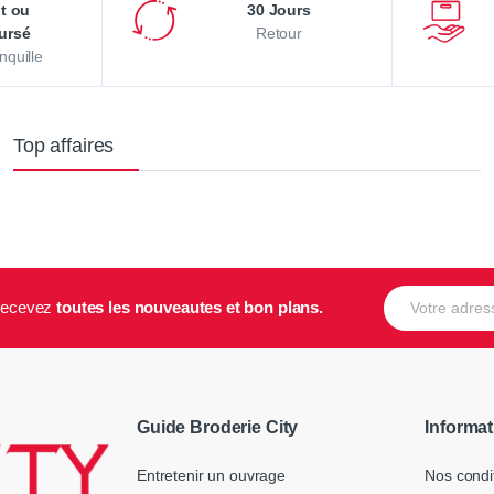
it ou
30 Jours
ursé
Retour
nquille
Top affaires
E-mail
t recevez
toutes les nouveautes et bon plans.
Guide Broderie City
Informat
Entretenir un ouvrage
Nos condi