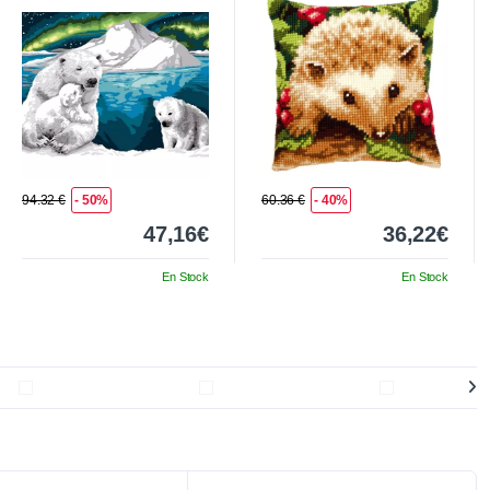
94.32 €
- 50%
60.36 €
- 40%
47,16€
36,22€
En Stock
En Stock