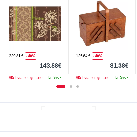
239.81 €
- 40%
135.64 €
- 40%
143,88€
81,38€
Livraison gratuite
En Stock
Livraison gratuite
En Stock