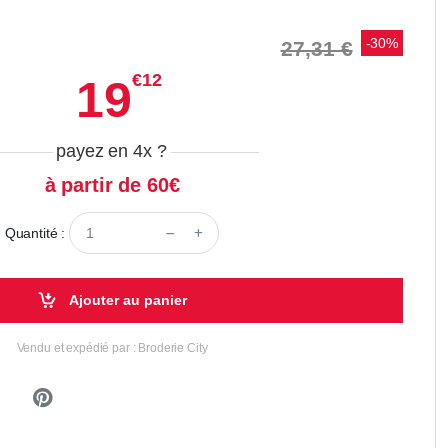
-30%
27,31 €
€12
19
payez en 4x
?
à partir de 60€
Quantité :
Ajouter au panier
Vendu et expédié par : Broderie City