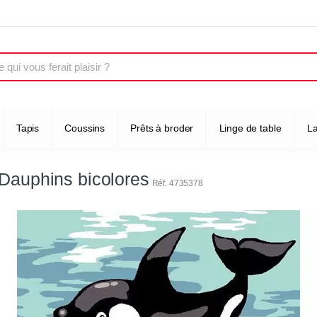
Tapis
Coussins
Prêts à broder
Linge de table
L
Dauphins bicolores
Réf. 4735378