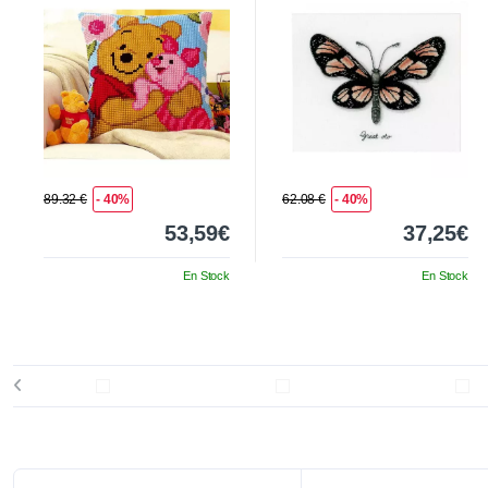
89.32 €
- 40%
62.08 €
- 40%
53,59€
37,25€
En Stock
En Stock