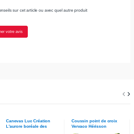
nseils sur cet article ou avec quel autre produit
er votre avis
Canevas
Luc Création
Coussin point de croix
L'aurore boréale des
Vervaco
Hérisson
ours blancs
gourmand