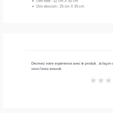
Dim toile : 32 cm X 50 cm
Dim desssin : 25 cm X 35 cm
Décrivez votre expérience avec le produit , la façon d
vous l'avez associé.