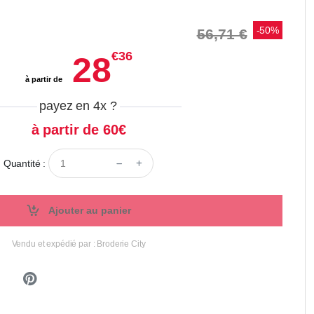
-50%
56,71 €
€36
28
à partir de
payez en 4x
?
à partir de 60€
Quantité :
Ajouter au panier
Vendu et expédié par : Broderie City