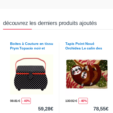
découvrez les derniers produits ajoutés
Boites à Couture en tissu
Tapis Point Noué
Prym
Topacio noir et
Orchidea
Le calin des
blanc
paresseux
98.81 €
- 40%
130.92 €
- 40%
59,28€
78,55€