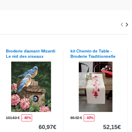
Broderie diamant
Wizardi
kit Chemin de Table -
Le nid des oiseaux
Broderie Traditionnelle
Vervaco
Les sapins
rouges
101.63 €
- 40%
86.92 €
- 40%
60,97€
52,15€