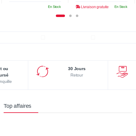
En Stock
Livraison gratuite
En Stock
it ou
30 Jours
ursé
Retour
nquille
Top affaires