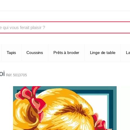
Tapis
Coussins
Prêts à broder
Linge de table
L
oi
Réf. 5013705