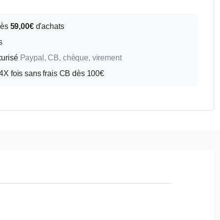
Dès
59,00€
d'achats
s
curisé
Paypal, CB, chèque, virement
X fois sans frais CB dès 100€