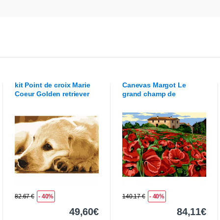
kit Point de croix
Marie
Canevas
Margot
Le
Coeur
Golden retriever
grand champ de
paisible
coquelicots
82.67 €
- 40%
140.17 €
- 40%
49,60€
84,11€