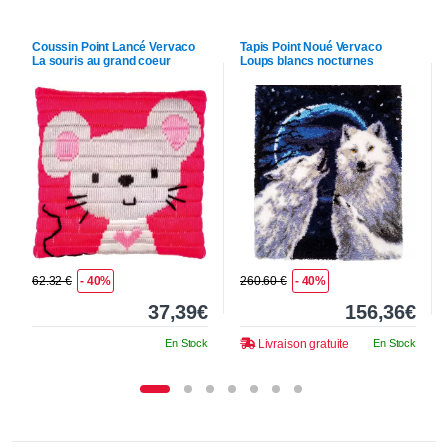
Coussin Point Lancé
Vervaco
Tapis Point Noué
Vervaco
La souris au grand coeur
Loups blancs nocturnes
62.32 €
- 40%
260.60 €
- 40%
37,39€
156,36€
En Stock
Livraison gratuite
En Stock