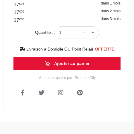
dans 1 mois
17
€76
dans 2 mois
17
€76
dans 3 mois
17
€76
Quantité :
Livraison à Domicile OU Point Relais
OFFERTE
Ajouter au panier
Vendu et expédié par : Broderie City