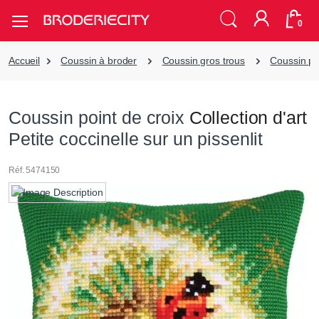
0
Accueil
Coussin à broder
Coussin gros trous
Coussin poi
Coussin point de croix
Collection d'art
Petite coccinelle sur un pissenlit
Réf. 5474150