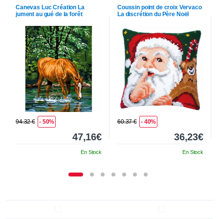
Canevas
Luc Création
La
Coussin point de croix
Vervaco
jument au gué de la forêt
La discrétion du Père Noël
94.32 €
- 50%
60.37 €
- 40%
47,16€
36,23€
En Stock
En Stock