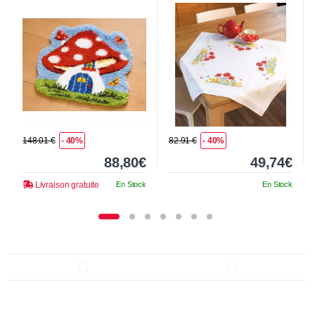
148.01 €
- 40%
82.91 €
- 40%
88,80€
49,74€
Livraison gratuite
En Stock
En Stock