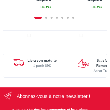
En Stock
En Stock
Livraison gratuite
Satisfai
à partir 69€
Rembou
Achat Tran
Abonnez-vous à notre newsletter !
...et recevez
toutes les nouveautes et bon plans.