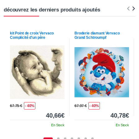
découvrez les derniers produits ajoutés
kit Point de croix
Vervaco
Broderie diamant
Vervaco
Complicité d'un père
Grand Schtroumpf
67.75 €
- 40%
67.97 €
- 40%
40,66€
40,78€
En Stock
En Stock