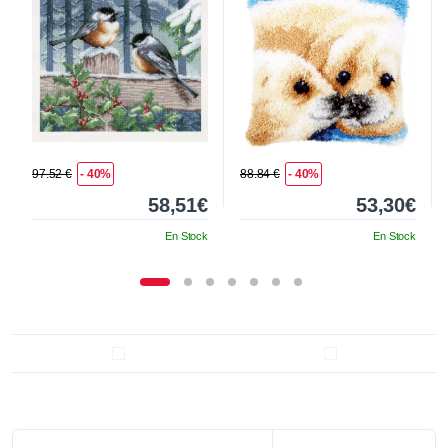
97.52 €
- 40%
88.84 €
- 40%
58,51€
53,30€
En Stock
En Stock