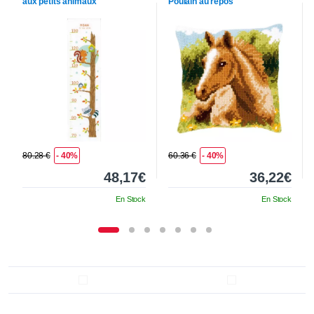
aux petits animaux
Poulain au repos
80.28 €
- 40%
60.36 €
- 40%
48,17€
36,22€
En Stock
En Stock