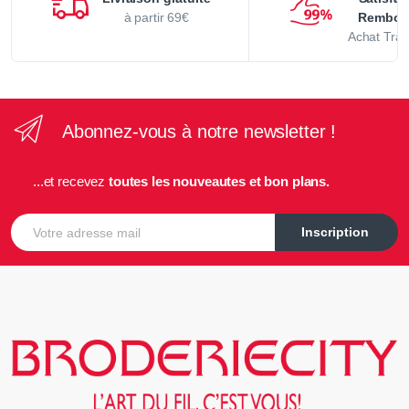
à partir 69€
Rembou
Achat Tran
Abonnez-vous à notre newsletter !
...et recevez
toutes les nouveautes et bon plans.
E-mail
Inscription