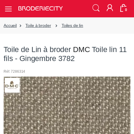
0
Accueil
Toile à broder
Toiles de lin
Toile de Lin à broder
DMC
Toile lin 11
fils - Gingembre 3782
Réf. 7286314