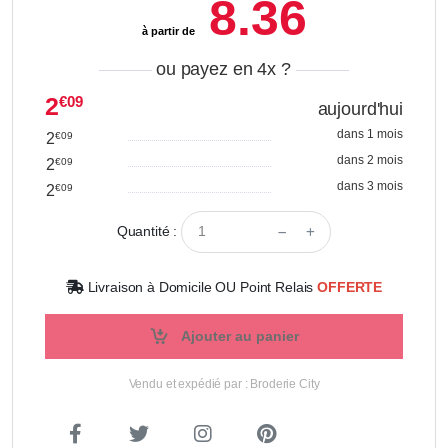
8.36
à partir de
ou payez en 4x
?
2
€09
aujourd'hui
dans 1 mois
2
€09
dans 2 mois
2
€09
dans 3 mois
2
€09
Quantité :
Livraison à Domicile OU Point Relais
OFFERTE
Ajouter au panier
Vendu et expédié par : Broderie City