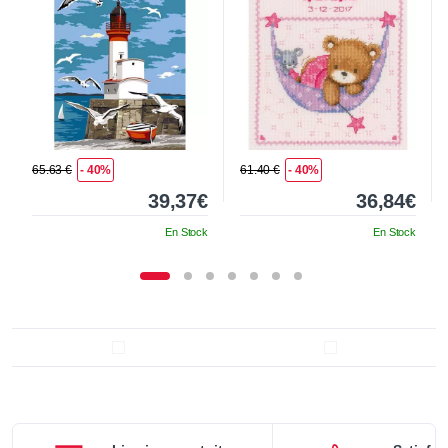
65.63 €
- 40%
61.40 €
- 40%
39,37€
36,84€
En Stock
En Stock