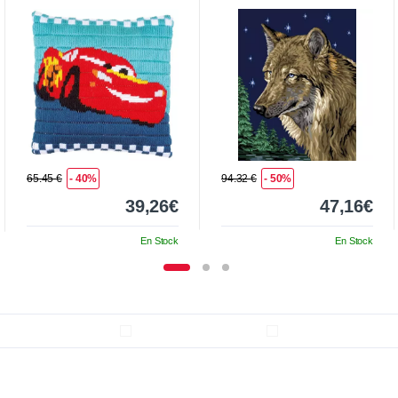
65.45 €
- 40%
94.32 €
- 50%
39,26€
47,16€
En Stock
En Stock