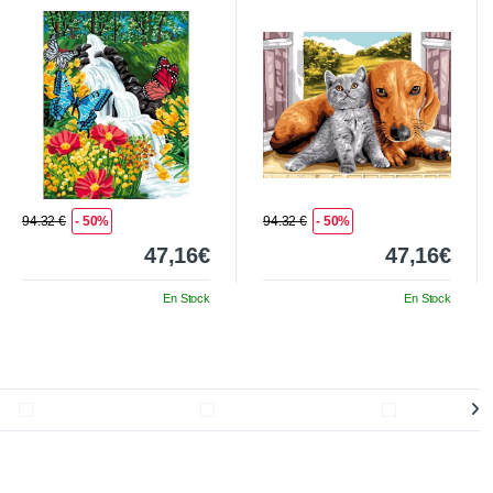
presque
94.32 €
- 50%
94.32 €
- 50%
47,16€
47,16€
En Stock
En Stock