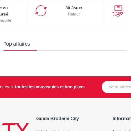
it ou
30 Jours
ursé
Retour
nquille
Top affaires
E-mail
t recevez
toutes les nouveautes et bon plans.
Guide Broderie City
Informat