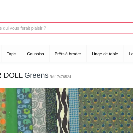
Tapis
Coussins
Prêts à broder
Linge de table
L
 DOLL
Greens
Réf. 7476524