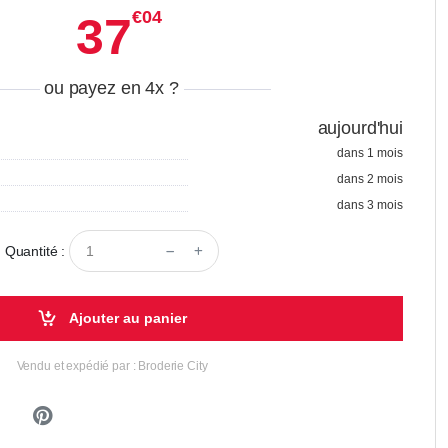
€04
37
ou payez en 4x
?
aujourd'hui
dans 1 mois
dans 2 mois
dans 3 mois
Quantité :
Ajouter au panier
Vendu et expédié par : Broderie City