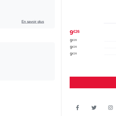
En savoir plus
9
€26
9
€26
9
€26
9
€26