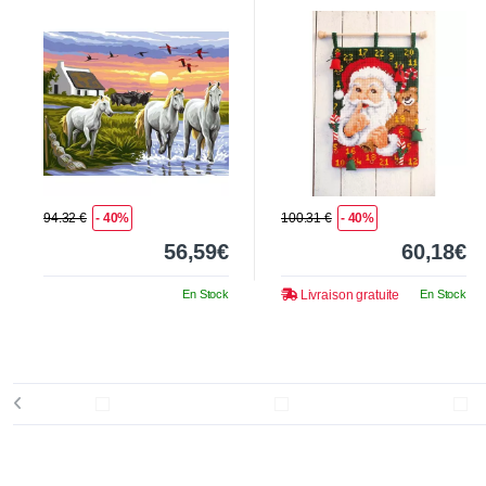
Noël
94.32 €
- 40%
100.31 €
- 40%
56,59€
60,18€
En Stock
Livraison gratuite
En Stock