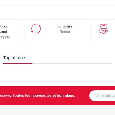
it ou
30 Jours
ursé
Retour
nquille
Top affaires
E-mail
t recevez
toutes les nouveautes et bon plans.