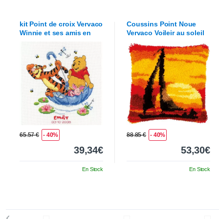
kit Point de croix
Vervaco
Coussins Point Noue
Winnie et ses amis en
Vervaco
Voileir au soleil
parapluie
couchant
65.57 €
- 40%
88.85 €
- 40%
39,34€
53,30€
En Stock
En Stock