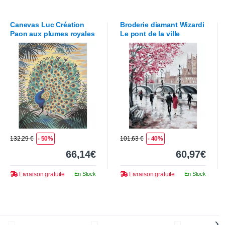
Canevas
Luc Création
Broderie diamant
Wizardi
Paon aux plumes royales
Le pont de la ville
132.29 €
- 50%
101.63 €
- 40%
66,14€
60,97€
Livraison gratuite
En Stock
Livraison gratuite
En Stock