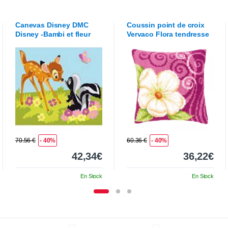
Canevas Disney
DMC
Coussin point de croix
Disney -Bambi et fleur
Vervaco
Flora tendresse
font connaissance
70.56 €
- 40%
60.36 €
- 40%
42,34€
36,22€
En Stock
En Stock