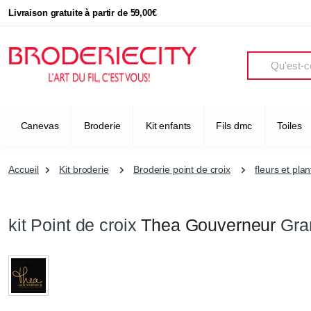
Livraison gratuite à partir de 59,00€
Search
Canevas
Broderie
Kit enfants
Fils dmc
Toiles
Accueil
Kit broderie
Broderie point de croix
fleurs et pla
kit Point de croix
Thea Gouverneur
Gran