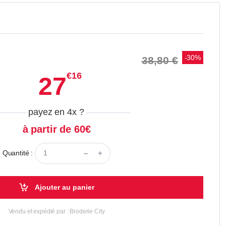
-30%
38,80 €
€16
27
payez en 4x
?
à partir de 60€
Quantité :
Ajouter au panier
Vendu et expédié par : Broderie City