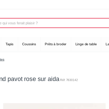
Tapis
Coussins
Prêts à broder
Linge de table
L
ntes
d pavot rose sur aida
Réf. 7630142