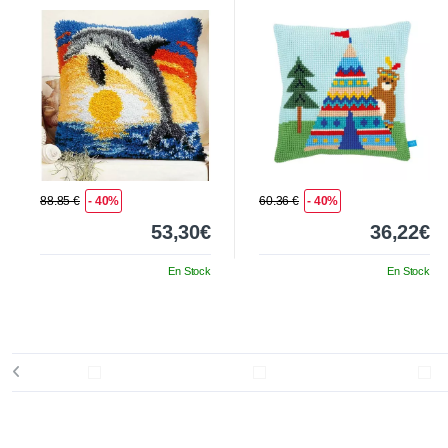
le coucher de soleil
88.85 €
- 40%
60.36 €
- 40%
53,30€
36,22€
En Stock
En Stock