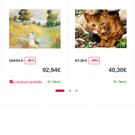
154.91 €
- 40%
67.15 €
- 40%
92,94€
40,30€
Livraison gratuite
En Stock
En Stock