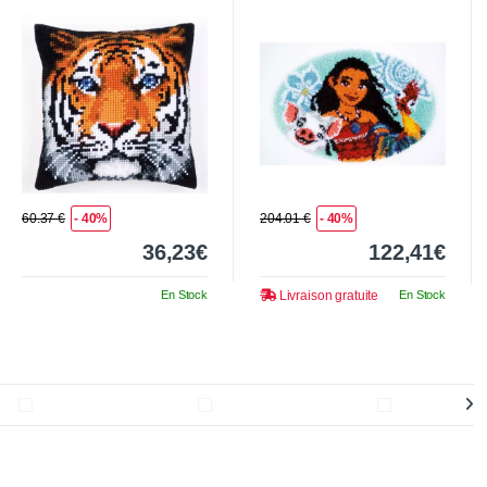
bleus
ses amis Disney
60.37 €
- 40%
204.01 €
- 40%
36,23€
122,41€
En Stock
Livraison gratuite
En Stock