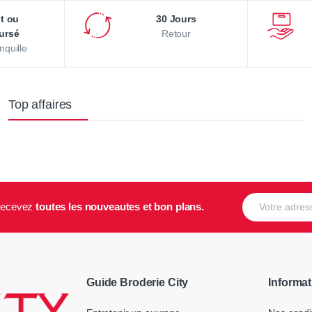
it ou
30 Jours
ursé
Retour
nquille
Top affaires
E-mail
t recevez
toutes les nouveautes et bon plans.
Guide Broderie City
Informat