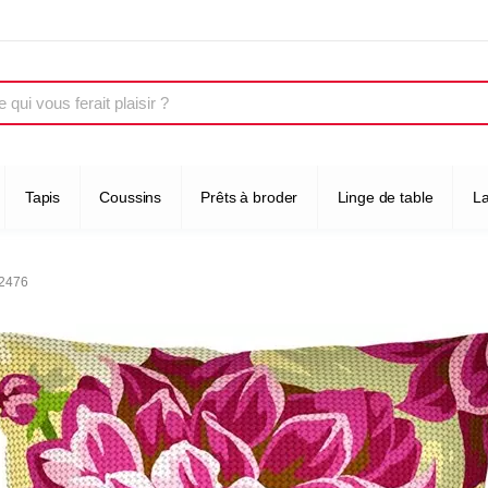
Tapis
Coussins
Prêts à broder
Linge de table
L
22476