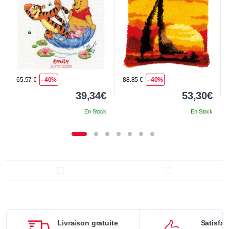
65.57 €
- 40%
88.85 €
- 40%
39,34€
53,30€
En Stock
En Stock
Livraison gratuite
Satisfai