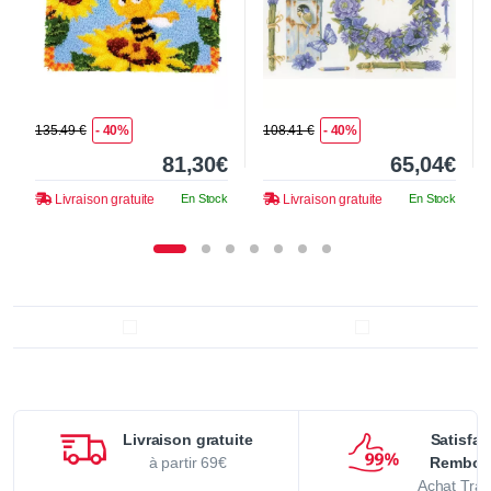
135.49 €
- 40%
108.41 €
- 40%
81,30€
65,04€
Livraison gratuite
En Stock
Livraison gratuite
En Stock
Livraison gratuite
Satisfai
à partir 69€
Rembou
Achat Tran