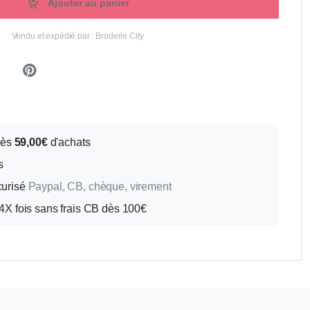
Ajouter au panier
Vendu et expédié par : Broderie City
Dès
59,00€
d'achats
s
curisé
Paypal, CB, chèque, virement
X fois sans frais CB dès 100€