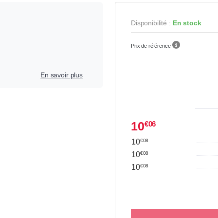
Disponibilité :
En stock
Prix de référence
En savoir plus
10
€06
10
€08
10
€08
10
€08