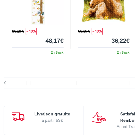
80.28 €
- 40%
60.36 €
- 40%
48,17€
36,22€
En Stock
En Stock
Livraison gratuite
Satisfa
à partir 69€
Rembo
Achat Tra