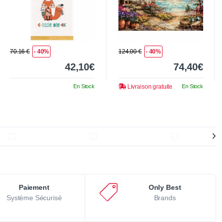
70.16 €
- 40%
124.00 €
- 40%
42,10€
74,40€
En Stock
Livraison gratuite
En Stock
Paiement
Only Best
Système Sécurisé
Brands