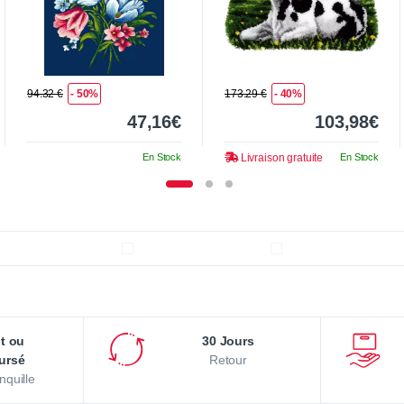
94.32 €
- 50%
173.29 €
- 40%
47,16€
103,98€
En Stock
Livraison gratuite
En Stock
it ou
30 Jours
ursé
Retour
nquille