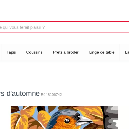
Tapis
Coussins
Prêts à broder
Linge de table
L
rs d'automne
Réf. 8106742