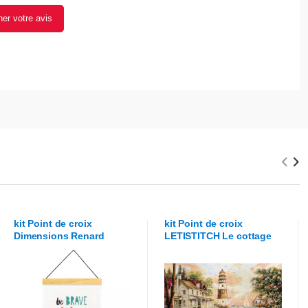
er votre avis
kit Point de croix
kit Point de croix
Dimensions
Renard
LETISTITCH
Le cottage
courageux
du phare