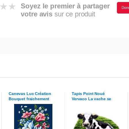
Soyez le premier à partager
Donn
votre avis
sur ce produit
Canevas
Luc Création
Tapis Point Noué
Bouquet fraichement
Vervaco
La vache se
cueilli
reposant dans la prairie