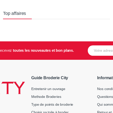
Top affaires
E-mail
t recevez
toutes les nouveautes et bon plans.
Guide Broderie City
Informat
Entretenir un ouvrage
Nos condi
Methode Broderies
Questions
Type de points de broderie
Qui somm
Choisir sa toile à broder
Retour et