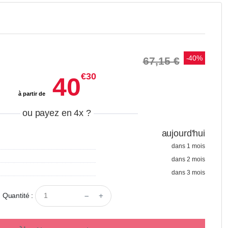
-40%
67,15 €
€30
40
à partir de
ou payez en 4x
?
aujourd'hui
dans 1 mois
dans 2 mois
dans 3 mois
Quantité :