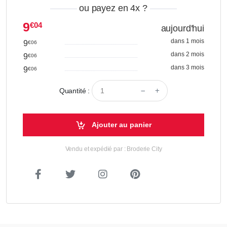
ou payez en 4x
?
9
€04
aujourd'hui
dans 1 mois
9
€06
dans 2 mois
9
€06
dans 3 mois
9
€06
Quantité :
Ajouter au panier
Vendu et expédié par : Broderie City