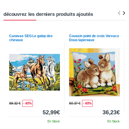
découvrez les derniers produits ajoutés
Canevas
SEG
Le galop des
Coussin point de croix
Vervaco
chevaux
Doux lapereaux
88.32 €
- 40%
60.37 €
- 40%
52,99€
36,23€
En Stock
En Stock