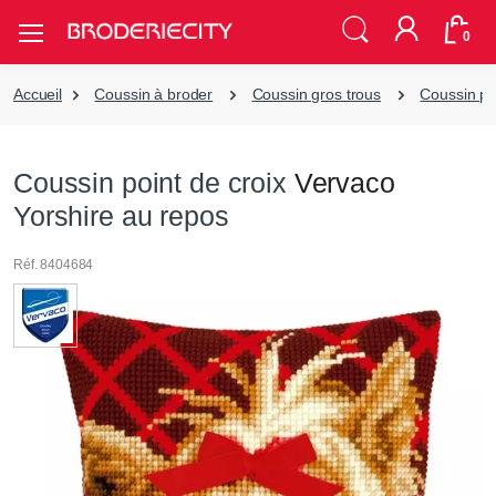
0
Accueil
Coussin à broder
Coussin gros trous
Coussin poi
Coussin point de croix
Vervaco
Yorshire au repos
Réf. 8404684