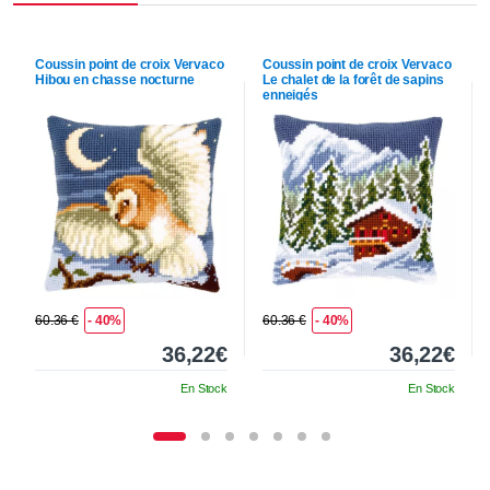
Coussin point de croix
Vervaco
Coussin point de croix
Vervaco
Hibou en chasse nocturne
Le chalet de la forêt de sapins
enneigés
60.36 €
- 40%
60.36 €
- 40%
36,22€
36,22€
En Stock
En Stock