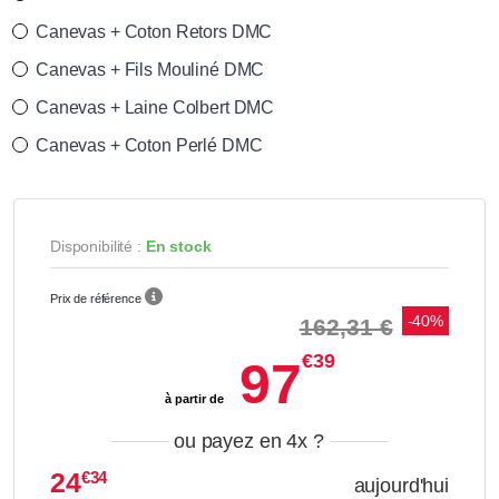
Canevas + Coton Retors DMC
Canevas + Fils Mouliné DMC
Canevas + Laine Colbert DMC
Canevas + Coton Perlé DMC
Disponibilité :
En stock
Prix de référence
-40%
162,31 €
€39
97
à partir de
ou payez en 4x
?
24
€34
aujourd'hui