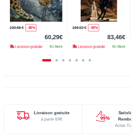
100.48 €
- 40%
166.92 €
- 50%
60,29€
83,46€
Livraison gratuite
En Stock
Livraison gratuite
En Stock
Livraison gratuite
Satisfai
à partir 69€
Rembou
Achat Tran