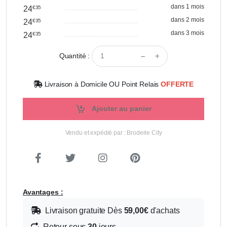
dans 1 mois
24
€35
dans 2 mois
24
€35
dans 3 mois
24
€35
Quantité :
Livraison à Domicile OU Point Relais
OFFERTE
Ajouter au panier
Vendu et expédié par : Broderie City
Avantages :
Livraison gratuite Dès
59,00€
d'achats
Retour sous
30
jours